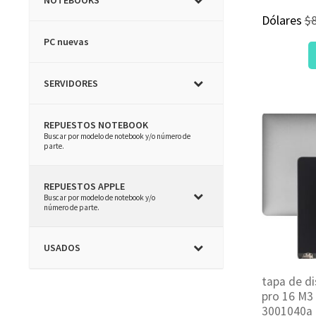
Dólares
$
PC nuevas
SERVIDORES
REPUESTOS NOTEBOOK
–
Buscar por modelo de notebook y/o número de
parte.
REPUESTOS APPLE
–
Buscar por modelo de notebook y/o
número de parte.
USADOS
tapa de d
pro 16 M3 
3001040a