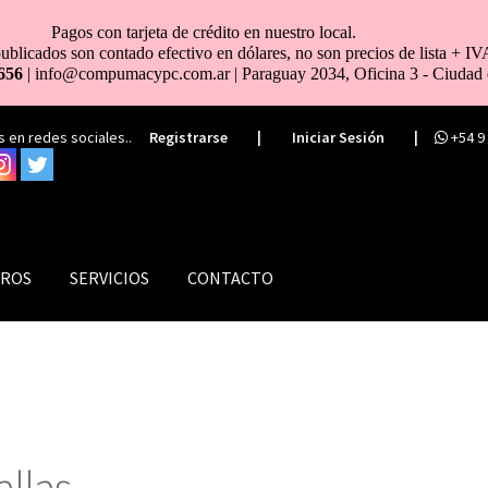
Pagos con tarjeta de crédito en nuestro local.
ublicados son contado efectivo en dólares, no son precios de lista + IV
656
| info@compumacypc.com.ar | Paraguay 2034, Oficina 3 - Ciudad 
 en redes sociales..
Registrarse
|
Iniciar Sesión
|
+54 9
ROS
SERVICIOS
CONTACTO
allas