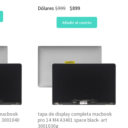
El
El
Dólares
$
999
$
899
precio
precio
Añadir al carrito
original
actual
era:
es:
$999.
$899.
 macbook
tapa de display completa macbook
rt 3001040
pro 14 M4 A3401 space black- art
3001030g