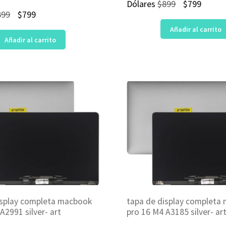
El
El
Dólares
$
899
$
799
El
El
899
$
799
precio
precio
precio
precio
Añadir al carrito
original
actual
Añadir al carrito
original
actual
era:
es:
era:
es:
$899.
$799.
$899.
$799.
isplay completa macbook
tapa de display completa
A2991 silver- art
pro 16 M4 A3185 silver- a