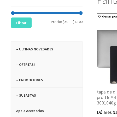
Precio
Precio
Precio:
$50
—
$1.100
Filtrar
mínimo
máximo
– ULTIMAS NOVEDADES
– OFERTAS!
– PROMOCIONES
tapa de d
– SUBASTAS
pro 16 M4 
3001040g
Apple Accesorios
Dólares
$