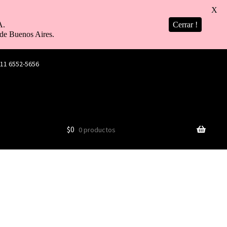
X
A.
Cerrar !
de Buenos Aires.
 11 6552-5656
$
0
0 productos