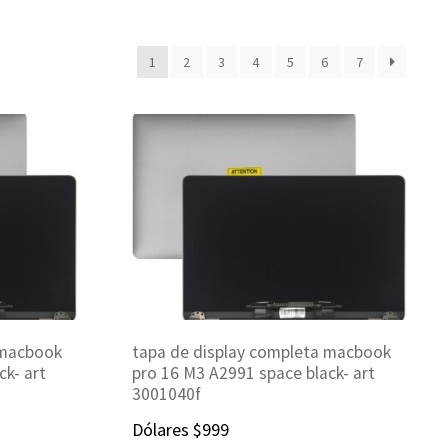
1
2
3
4
5
6
7
 macbook
tapa de display completa macbook
ck- art
pro 16 M3 A2991 space black- art
3001040f
Dólares
$
999