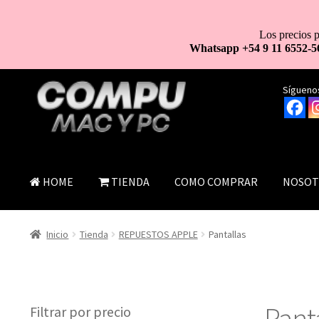
Los precios p
Whatsapp +54 9 11 6552-5
Ir
Ir
Síguenos
a
al
la
contenido
navegación
HOME
TIENDA
COMO COMPRAR
NOSOT
Inicio
Tienda
REPUESTOS APPLE
Pantallas
Pant
Filtrar por precio