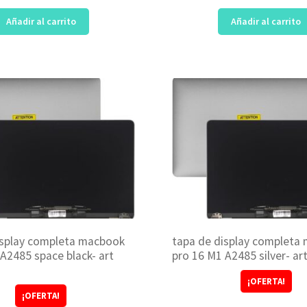
Añadir al carrito
Añadir al carrito
isplay completa macbook
tapa de display completa
A2485 space black- art
pro 16 M1 A2485 silver- a
¡OFERTA!
¡OFERTA!