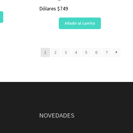
Dólares
$
749
Añadir al carrito
1
2
3
4
5
6
7
NOVEDADES