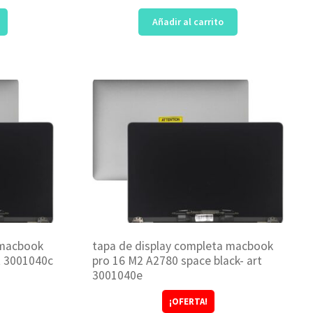
Añadir al carrito
 macbook
tapa de display completa macbook
rt 3001040c
pro 16 M2 A2780 space black- art
3001040e
¡OFERTA!