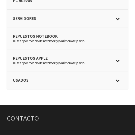
PC nuevas
SERVIDORES
REPUESTOS NOTEBOOK
–
Buscar por modelo de notebook y/o número de parte.
REPUESTOS APPLE
–
Buscar por modelo de notebook y/o número de parte.
USADOS
CONTACTO