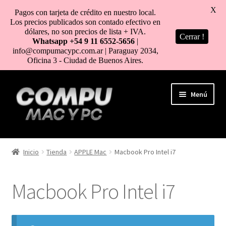
X
Pagos con tarjeta de crédito en nuestro local.
Los precios publicados son contado efectivo en
dólares, no son precios de lista + IVA.
Cerrar !
Whatsapp +54 9 11 6552-5656
|
info@compumacypc.com.ar | Paraguay 2034,
Oficina 3 - Ciudad de Buenos Aires.
Ir
Ir
Menú
a
al
la
contenido
navegación
HOME
Inicio
Tienda
APPLE Mac
Macbook Pro Intel i7
TIENDA
Macbook Pro Intel i7
COMO COMPRAR
MI CUENTA