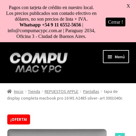
X
Pagos con tarjeta de crédito en nuestro local.
Los precios publicados son contado efectivo en
dólares, no son precios de lista + IVA.
Cerrar !
Whatsapp +54 9 11 6552-5656
|
info@compumacypc.com.ar | Paraguay 2034,
Oficina 3 - Ciudad de Buenos Aires.
Ir
Ir
Menú
a
al
la
contenido
navegación
HOME
Inicio
Tienda
REPUESTOS APPLE
Pantallas
tapa de
display completa macbook pro 16 M1 A2485 silver- art 3001040c
TIENDA
COMO COMPRAR
¡OFERTA!
MI CUENTA