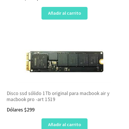
precio
precio
Añadir al carrito
original
actual
era:
es:
$89.
$59.
Disco ssd sólido 1Tb original para macbook air y
macbook pro -art 1519
Dólares
$
299
Añadir al carrito