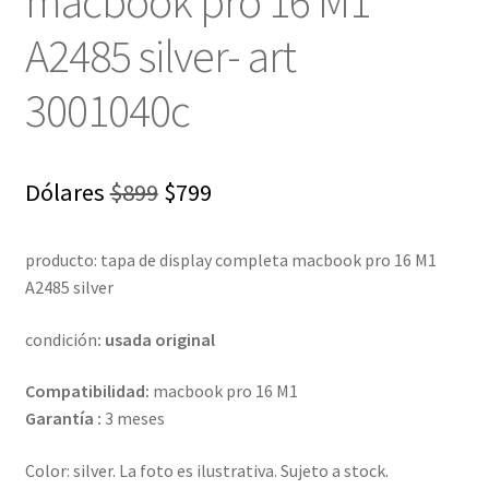
macbook pro 16 M1
A2485 silver- art
3001040c
El
El
Dólares
$
899
$
799
precio
precio
producto: tapa de display completa macbook pro 16 M1
original
actual
A2485 silver
era:
es:
condición
: usada original
$899.
$799.
Compatibilidad:
macbook pro 16 M1
Garantía :
3 meses
Color: silver. La foto es ilustrativa. Sujeto a stock.