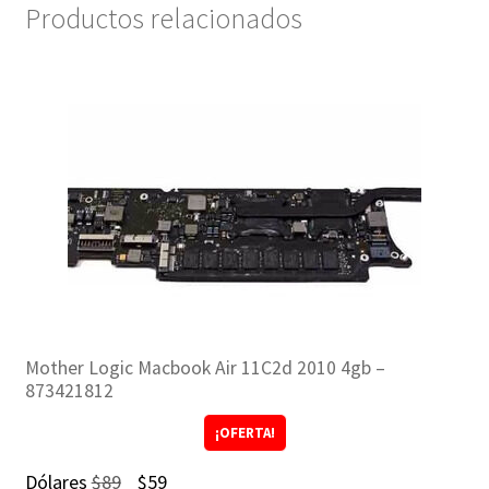
Productos relacionados
Mother Logic Macbook Air 11C2d 2010 4gb –
873421812
¡OFERTA!
El
El
Dólares
$
89
$
59