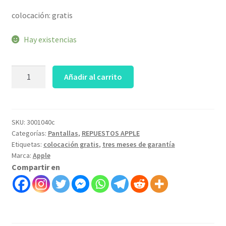
colocación: gratis
Hay existencias
tapa
Añadir al carrito
de
display
completa
macbook
SKU:
3001040c
Categorías:
Pantallas
,
REPUESTOS APPLE
pro
Etiquetas:
colocación gratis
,
tres meses de garantía
16
Marca:
Apple
M1
Compartir en
A2485
silver-
art
3001040c
cantidad