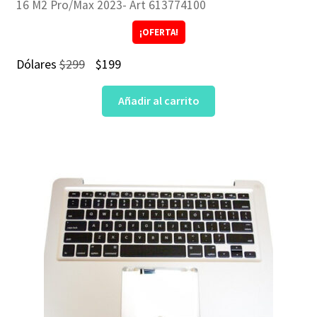
16 M2 Pro/Max 2023- Art 613774100
¡OFERTA!
El
El
Dólares
$
299
$
199
precio
precio
Añadir al carrito
original
actual
era:
es:
$299.
$199.