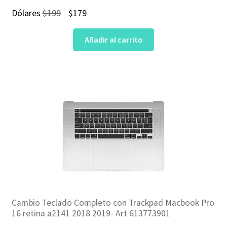
El
El
Dólares
$
199
$
179
precio
precio
Añadir al carrito
original
actual
era:
es:
$199.
$179.
Cambio Teclado Completo con Trackpad Macbook Pro
16 retina a2141 2018 2019- Art 613773901