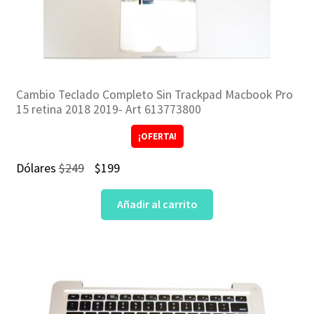
Cambio Teclado Completo Sin Trackpad Macbook Pro
15 retina 2018 2019- Art 613773800
¡OFERTA!
El
El
Dólares
$
249
$
199
precio
precio
Añadir al carrito
original
actual
era:
es:
$249.
$199.