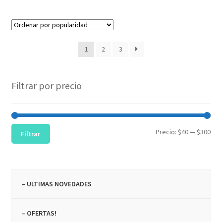
1
2
3
Filtrar por precio
Pre
Pre
Precio:
$40
—
$300
Filtrar
mín
máx
– ULTIMAS NOVEDADES
– OFERTAS!