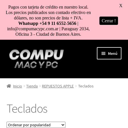
X
Pagos con tarjeta de crédito en nuestro local.
Los precios publicados son contado efectivo en
dólares, no son precios de lista + IVA.
Cerrar !
Whatsapp +54 9 11 6552-5656
|
info@compumacypc.com.ar | Paraguay 2034,
Oficina 3 - Ciudad de Buenos Aires.
Ir
Ir
Menú
a
al
la
contenido
navegación
HOME
Inicio
Tienda
REPUESTOS APPLE
Teclados
TIENDA
Teclados
COMO COMPRAR
MI CUENTA