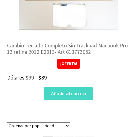
Cambio Teclado Completo Sin Trackpad Macbook Pro
13 retina 2012 E2013- Art 613773652
¡OFERTA!
El
El
Dólares
$
99
$
89
precio
precio
Añadir al carrito
original
actual
era:
es:
$99.
$89.