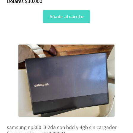
Dólares
$
30.000
Añadir al carrito
samsung np300 i3 2da con hdd y 4gb sin cargador