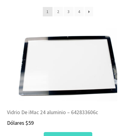
NOSOTROS
1
2
3
4
SERVICIOS
CONTACTO
Vidrio De iMac 24 aluminio – 642833606c
Dólares
$
59