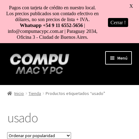
X
Pagos con tarjeta de crédito en nuestro local.
Los precios publicados son contado efectivo en
dólares, no son precios de lista + IVA.
Cerrar !
Whatsapp +54 9 11 6552-5656
|
info@compumacypc.com.ar | Paraguay 2034,
Oficina 3 - Ciudad de Buenos Aires.
Ir
Ir
Menú
a
al
la
contenido
navegación
HOME
Inicio
Tienda
Productos etiquetados “usado”
TIENDA
usado
COMO COMPRAR
MI CUENTA