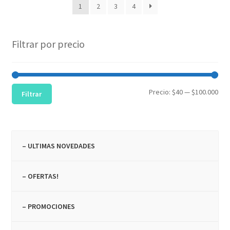
1
2
3
4
Filtrar por precio
Pre
Pre
Precio:
$40
—
$100.000
Filtrar
mín
máx
– ULTIMAS NOVEDADES
– OFERTAS!
– PROMOCIONES