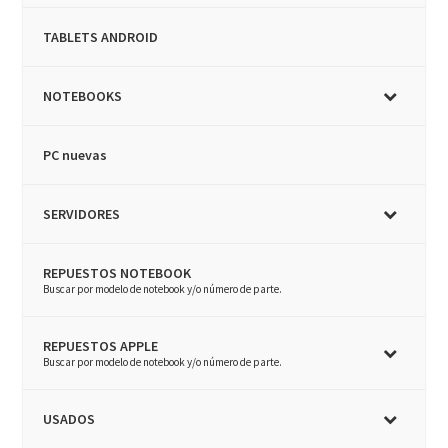
TABLETS ANDROID
NOTEBOOKS
PC nuevas
SERVIDORES
REPUESTOS NOTEBOOK
–
Buscar por modelo de notebook y/o número de parte.
REPUESTOS APPLE
–
Buscar por modelo de notebook y/o número de parte.
USADOS