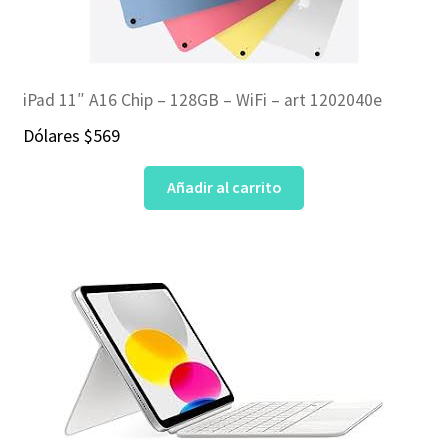
iPad 11″ A16 Chip – 128GB – WiFi – art 1202040e
Dólares
$
569
Añadir al carrito