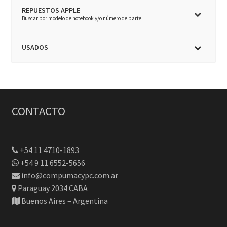
REPUESTOS APPLE
–
Buscar por modelo de notebook y/o número de parte.
USADOS
CONTACTO
+54 11 4710-1893
+54 9 11 6552-5656
info@compumacypc.com.ar
Paraguay 2034 CABA
Buenos Aires – Argentina