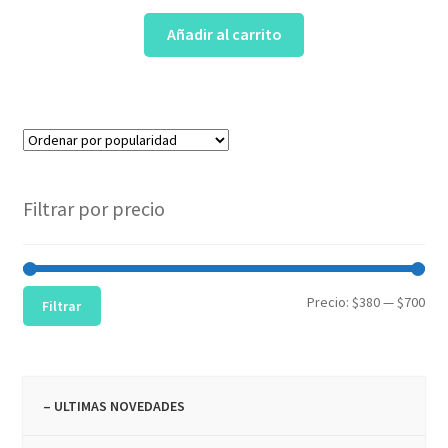
Añadir al carrito
Filtrar por precio
Pre
Pre
Precio:
$380
—
$700
Filtrar
mín
máx
– ULTIMAS NOVEDADES