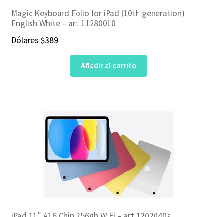
Magic Keyboard Folio for iPad (10th generation)
English White – art 11280010
Dólares
$
389
Añadir al carrito
iPad 11″ A16 Chip 256gb WiFi – art 1202040a