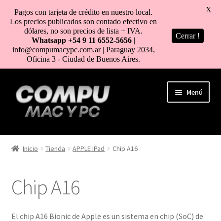
X
Pagos con tarjeta de crédito en nuestro local.
Los precios publicados son contado efectivo en
dólares, no son precios de lista + IVA.
Cerrar !
Whatsapp +54 9 11 6552-5656
|
info@compumacypc.com.ar | Paraguay 2034,
Oficina 3 - Ciudad de Buenos Aires.
Ir
Ir
Menú
a
al
la
contenido
navegación
HOME
Inicio
Tienda
APPLE iPad
Chip A16
TIENDA
Chip A16
COMO COMPRAR
MI CUENTA
El chip A16 Bionic de Apple es un sistema en chip (SoC) de