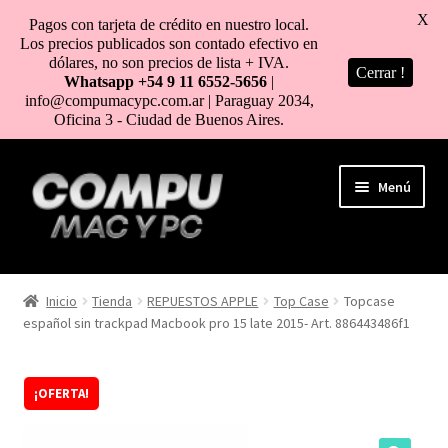
X
Pagos con tarjeta de crédito en nuestro local.
Los precios publicados son contado efectivo en
dólares, no son precios de lista + IVA.
Cerrar !
Whatsapp +54 9 11 6552-5656
|
info@compumacypc.com.ar | Paraguay 2034,
Oficina 3 - Ciudad de Buenos Aires.
Ir
Ir
Menú
a
al
la
contenido
navegación
HOME
Inicio
Tienda
REPUESTOS APPLE
Top Case
Topcase
español sin trackpad Macbook pro 15 late 2015- Art. 886443486f1
TIENDA
COMO COMPRAR
¡OFERTA!
MI CUENTA