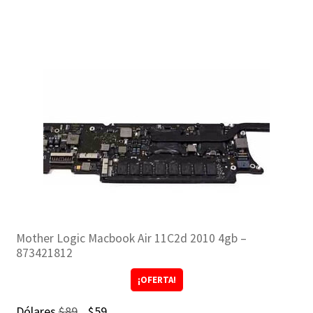
Mother Logic Macbook Air 11C2d 2010 4gb –
873421812
¡OFERTA!
El
El
Dólares
$
89
$
59