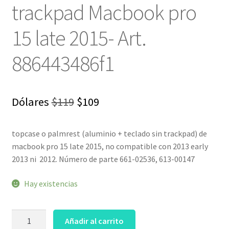
trackpad Macbook pro
15 late 2015- Art.
886443486f1
El
El
Dólares
$
119
$
109
precio
precio
topcase o palmrest (aluminio + teclado sin trackpad) de
original
actual
macbook pro 15 late 2015, no compatible con 2013 early
era:
es:
2013 ni 2012. Número de parte 661-02536, 613-00147
$119.
$109.
Hay existencias
Topcase
Añadir al carrito
español