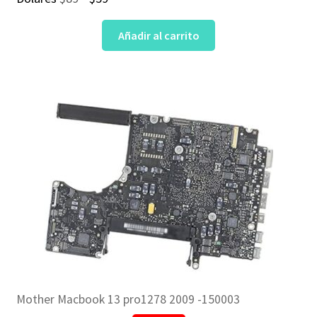
precio
precio
Añadir al carrito
original
actual
era:
es:
$89.
$59.
Mother Macbook 13 pro1278 2009 -150003