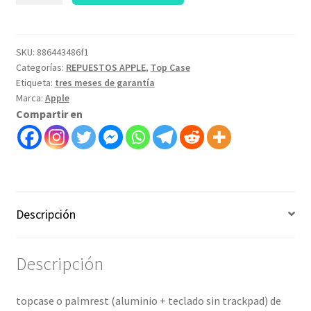
sin
trackpad
Macbook
SKU:
886443486f1
Categorías:
REPUESTOS APPLE
,
Top Case
pro
Etiqueta:
tres meses de garantía
15
Marca:
Apple
late
Compartir en
2015-
Art.
886443486f1
cantidad
Descripción
Descripción
topcase o palmrest (aluminio + teclado sin trackpad) de