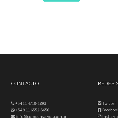
CONTACTO
REDES 
+54 11 4710-1893
Twitter
+54 9 11 6552-5656
Faceboo
info@compumacypc.com.ar
Instagr