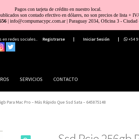
Pagos con tarjeta de crédito en nuestro local.
ublicados son contado efectivo en dólares, no son precios de lista + IV
656
| info@compumacypc.com.ar | Paraguay 2034, Oficina 3 - Ciudad 
 en redes sociales..
Registrarse
|
Iniciar Sesión
|
+54 9
ROS
SERVICIOS
CONTACTO
6gb Para Mac Pro – Más Rápido Que Ssd Sata – 645875148
Ssd Pcie 256gb 