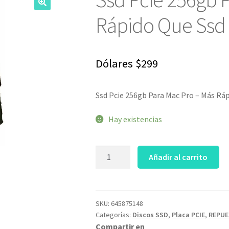
Rápido Que Ssd 
Dólares
$
299
Ssd Pcie 256gb Para Mac Pro – Más Rá
Hay existencias
Ssd
Añadir al carrito
Pcie
256gb
Para
Mac
SKU:
645875148
Categorías:
Discos SSD
,
Placa PCIE
,
REPUE
Pro
Compartir en
-