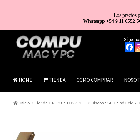
Los precios p
Whatsapp +54 9 11 6552-5
Ir
Ir
Síguenos
a
al
la
contenido
navegación
HOME
TIENDA
COMO COMPRAR
NOSOT
Inicio
Tienda
REPUESTOS APPLE
Discos SSD
Ssd Pcie 25