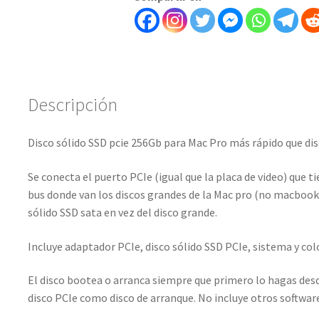
Más
Rápido
Que
Ssd
Sata
Descripción
-
645875148
cantidad
Disco sólido SSD pcie 256Gb para Mac Pro más rápido que dis
Se conecta el puerto PCIe (igual que la placa de video) que t
bus donde van los discos grandes de la Mac pro (no macbook 
sólido SSD sata en vez del disco grande.
Incluye adaptador PCIe, disco sólido SSD PCIe, sistema y colo
El disco bootea o arranca siempre que primero lo hagas desd
disco PCIe como disco de arranque. No incluye otros software