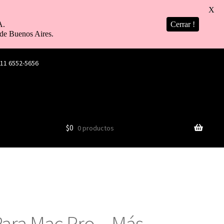
X
A.
Cerrar !
de Buenos Aires.
 11 6552-5656
$
0
0 productos
Para Mac Pro – Más