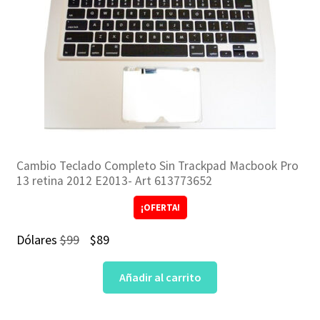
Cambio Teclado Completo Sin Trackpad Macbook Pro
13 retina 2012 E2013- Art 613773652
¡OFERTA!
El
El
Dólares
$
99
$
89
precio
precio
Añadir al carrito
original
actual
era:
es: