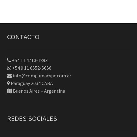
$99.
$89.
CONTACTO
+54 11 4710-1893
+54 9 11 6552-5656
info@compumacypc.com.ar
Paraguay 2034 CABA
Buenos Aires – Argentina
REDES SOCIALES