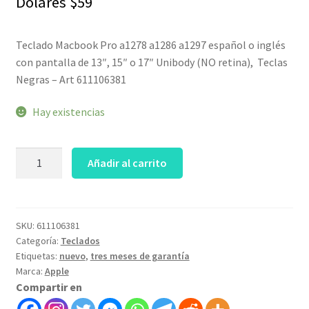
Dólares
$
59
Teclado Macbook Pro a1278 a1286 a1297 español o inglés
con pantalla de 13″, 15″ o 17″ Unibody (NO retina), Teclas
Negras – Art 611106381
Hay existencias
Teclado
Añadir al carrito
Macbook
Pro
13/15/17
Unibody
SKU:
611106381
Categoría:
Teclados
Teclas
Etiquetas:
nuevo
,
tres meses de garantía
Negras
Marca:
Apple
-
Compartir en
Art