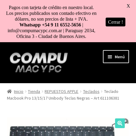
X
Pagos con tarjeta de crédito en nuestro local.
Los precios publicados son contado efectivo en
dólares, no son precios de lista + IVA.
Cerrar !
Whatsapp +54 9 11 6552-5656
|
info@compumacypc.com.ar | Paraguay 2034,
Oficina 3 - Ciudad de Buenos Aires.
Ir
Ir
Menú
a
al
la
contenido
navegación
HOME
Inicio
Tienda
REPUESTOS APPLE
Teclados
Teclado
Macbook Pro 13/15/17 Unibody Teclas Negras – Art 611106381
TIENDA
COMO COMPRAR
MI CUENTA