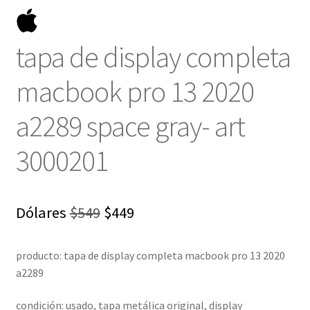
tapa de display completa
macbook pro 13 2020
a2289 space gray- art
3000201
El
El
Dólares
$
549
$
449
precio
precio
producto: tapa de display completa macbook pro 13 2020
original
actual
a2289
era:
es:
condición: usado, tapa metálica original, display