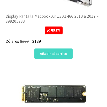
Display Pantalla Macbook Air 13 A1466 2013 a 2017 –
899205933
¡OFERTA!
El
El
Dólares
$
199
$
189
precio
precio
Añadir al carrito
original
actual
era:
es:
$199.
$189.