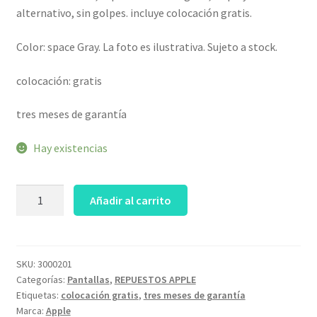
$549.
$449.
alternativo, sin golpes. incluye colocación gratis.
Color: space Gray. La foto es ilustrativa. Sujeto a stock.
colocación: gratis
tres meses de garantía
Hay existencias
tapa
Añadir al carrito
de
display
completa
macbook
SKU:
3000201
Categorías:
Pantallas
,
REPUESTOS APPLE
pro
Etiquetas:
colocación gratis
,
tres meses de garantía
13
Marca:
Apple
2020