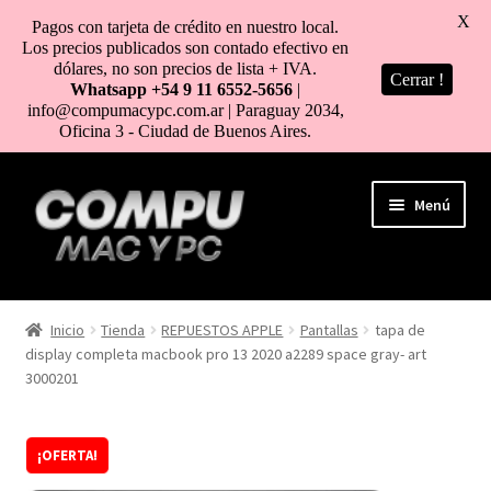
X
Pagos con tarjeta de crédito en nuestro local.
Los precios publicados son contado efectivo en
dólares, no son precios de lista + IVA.
Cerrar !
Whatsapp +54 9 11 6552-5656
|
info@compumacypc.com.ar | Paraguay 2034,
Oficina 3 - Ciudad de Buenos Aires.
Ir
Ir
Menú
a
al
la
contenido
navegación
HOME
Inicio
Tienda
REPUESTOS APPLE
Pantallas
tapa de
display completa macbook pro 13 2020 a2289 space gray- art
TIENDA
3000201
COMO COMPRAR
¡OFERTA!
MI CUENTA