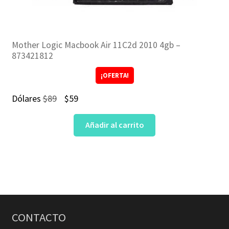
Mother Logic Macbook Air 11C2d 2010 4gb –
873421812
¡OFERTA!
El
El
Dólares
$
89
$
59
precio
precio
Añadir al carrito
original
actual
era:
es:
$89.
$59.
CONTACTO