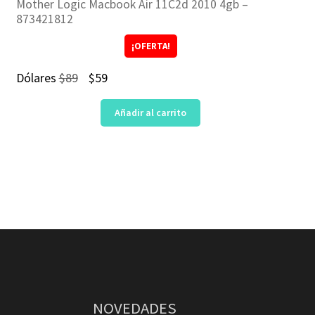
Mother Logic Macbook Air 11C2d 2010 4gb –
873421812
¡OFERTA!
El
El
Dólares
$
89
$
59
precio
precio
Añadir al carrito
original
actual
era:
es:
$89.
$59.
NOVEDADES