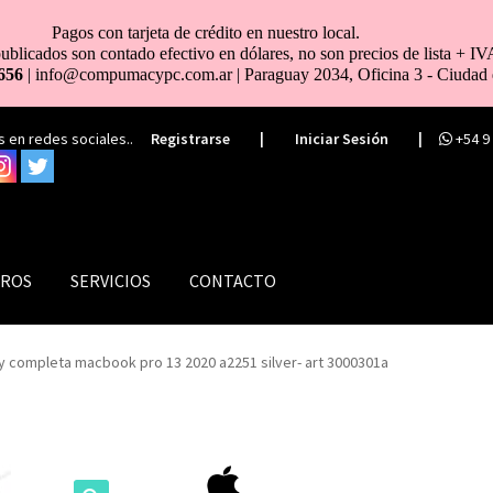
Pagos con tarjeta de crédito en nuestro local.
ublicados son contado efectivo en dólares, no son precios de lista + IV
656
| info@compumacypc.com.ar | Paraguay 2034, Oficina 3 - Ciudad 
 en redes sociales..
Registrarse
|
Iniciar Sesión
|
+54 9
ROS
SERVICIOS
CONTACTO
y completa macbook pro 13 2020 a2251 silver- art 3000301a