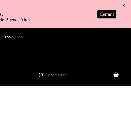
X
A.
Cerrar !
de Buenos Aires.
 11 6552-5656
$
0
0 productos