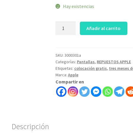
Hay existencias
tapa
Añadir al carrito
de
display
completa
macbook
SKU:
3000301a
Categorías:
Pantallas
,
REPUESTOS APPLE
pro
Etiquetas:
colocación gratis
,
tres meses d
13
Marca:
Apple
2020
Compartir en
a2251
silver-
art
3000301a
cantidad
Descripción