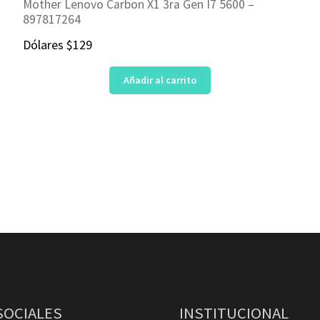
Mother Lenovo Carbon X1 3ra Gen I7 5600 –
897817264
Dólares
$
129
Añadir al carrito
SOCIALES
INSTITUCIONAL