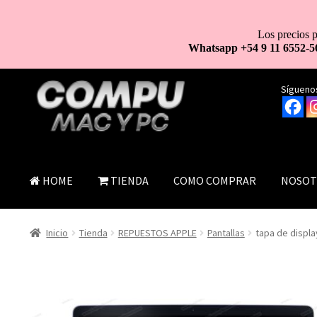
Los precios p
Whatsapp +54 9 11 6552-5
Ir
Ir
Síguenos
a
al
la
contenido
navegación
HOME
TIENDA
COMO COMPRAR
NOSOT
Inicio
Tienda
REPUESTOS APPLE
Pantallas
tapa de displa