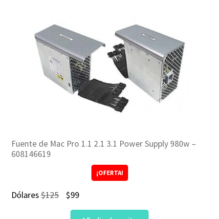
Fuente de Mac Pro 1.1 2.1 3.1 Power Supply 980w –
608146619
¡OFERTA!
El
El
Dólares
$
125
$
99
precio
precio