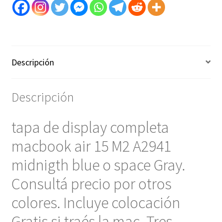
midnigth
blue
o
space
Gray-
Descripción
art
3001020
cantidad
Descripción
tapa de display completa
macbook air 15 M2 A2941
midnigth blue o space Gray.
Consultá precio por otros
colores. Incluye colocación
Gratis si traés la mac. Tres