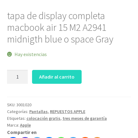
tapa de display completa
macbook air 15 M2 A2941
midnigth blue o space Gray
Hay existencias
tapa
Añadir al carrito
de
display
completa
macbook
SKU:
3001020
Categorías:
Pantallas
,
REPUESTOS APPLE
air
Etiquetas:
colocación gratis
,
tres meses de garantía
15
Marca:
Apple
M2
Compartir en
A2941