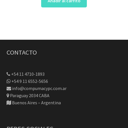
Añadir al carrito
original
actual
era:
es:
$125.
$99.
CONTACTO
+54 11 4710-1893
+54 9 11 6552-5656
info@compumacypc.com.ar
Paraguay 2034 CABA
Buenos Aires – Argentina