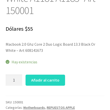
150001
Dólares
$
55
Macbook 2.0 Ghz Core 2 Duo Logic Board 13.3 Black Or
White – Art 608141673
Hay existencias
Macbook
Añadir al carrito
2.0
Ghz
C2D
Logic
SKU:
150001
Categorías:
Motherboards
,
REPUESTOS APPLE
Board