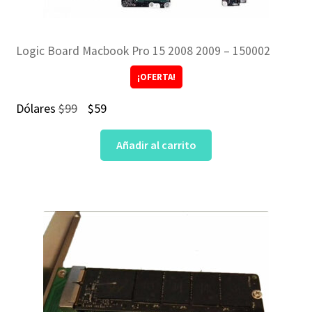
Logic Board Macbook Pro 15 2008 2009 – 150002
¡OFERTA!
El
El
Dólares
$
99
$
59
precio
precio
Añadir al carrito
original
actual
era:
es:
$99.
$59.