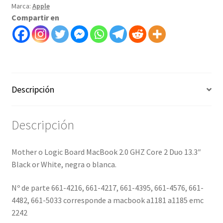
Marca:
Apple
13.3
Compartir en
Black
White
A1181
A1185-
Art
150001
Descripción
cantidad
Descripción
Mother o Logic Board MacBook 2.0 GHZ Core 2 Duo 13.3″
Black or White, negra o blanca.
Nº de parte 661-4216, 661-4217, 661-4395, 661-4576, 661-
4482, 661-5033 corresponde a macbook a1181 a1185 emc
2242