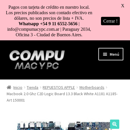
X
Pagos con tarjeta de crédito en nuestro local.
Los precios publicados son contado efectivo en
dólares, no son precios de lista + IVA.
Cerrar !
Whatsapp +54 9 11 6552-5656
|
info@compumacypc.com.ar | Paraguay 2034,
Oficina 3 - Ciudad de Buenos Aires.
Ir
Ir
Menú
a
al
la
contenido
navegación
HOME
Inicio
Tienda
REPUESTOS APPLE
Motherboards
Macbook 2.0 Ghz C2D Logic Board 13.3 Black White A1181 A1185-
TIENDA
Art 150001
COMO COMPRAR
MI CUENTA