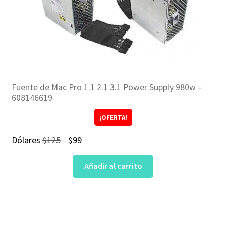
Fuente de Mac Pro 1.1 2.1 3.1 Power Supply 980w –
608146619
¡OFERTA!
El
El
Dólares
$
125
$
99
precio
precio
Añadir al carrito
original
actual
era:
es:
$125.
$99.