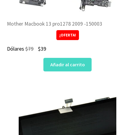
Mother Macbook 13 pro1278 2009 -150003
¡OFERTA!
El
El
Dólares
$
79
$
39
precio
precio
Añadir al carrito
original
actual
era:
es:
$79.
$39.