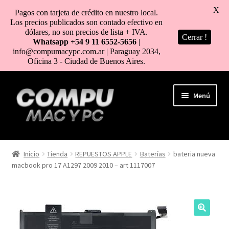
X
Pagos con tarjeta de crédito en nuestro local.
Los precios publicados son contado efectivo en
dólares, no son precios de lista + IVA.
Cerrar !
Whatsapp +54 9 11 6552-5656
|
info@compumacypc.com.ar | Paraguay 2034,
Oficina 3 - Ciudad de Buenos Aires.
Ir
Ir
Menú
a
al
la
contenido
navegación
HOME
Inicio
Tienda
REPUESTOS APPLE
Baterías
bateria nueva
macbook pro 17 A1297 2009 2010 – art 1117007
TIENDA
COMO COMPRAR
MI CUENTA