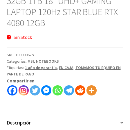
32GB 1TB 18″ UHD+ GAMING
era:
es:
LAPTOP 120Hz STAR BLUE RTX
$3.799.
$3.299.
4080 12GB
Sin Stock
SKU:
10000062b
Categorías:
MSI
,
NOTEBOOKS
Etiquetas:
1 año de garantía
,
EN CAJA
,
TOMAMOS TU EQUIPO EN
PARTE DE PAGO
Compartir en
Descripción