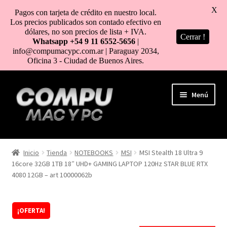
X
Pagos con tarjeta de crédito en nuestro local.
Los precios publicados son contado efectivo en
dólares, no son precios de lista + IVA.
Cerrar !
Whatsapp +54 9 11 6552-5656
|
info@compumacypc.com.ar | Paraguay 2034,
Oficina 3 - Ciudad de Buenos Aires.
Ir
Ir
Menú
a
al
la
contenido
navegación
HOME
Inicio
Tienda
NOTEBOOKS
MSI
MSI Stealth 18 Ultra 9
16core 32GB 1TB 18″ UHD+ GAMING LAPTOP 120Hz STAR BLUE RTX
TIENDA
4080 12GB – art 10000062b
COMO COMPRAR
¡OFERTA!
MI CUENTA