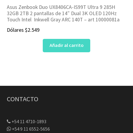
Asus Zenbook Duo UX8406CA-IS99T Ultra 9 285H
32GB 2TB 2 pantallas de 14″ Dual 3K OLED 120Hz
Touch Intel Inkwell Gray ARC 140T – art 10000081a
Dólares
$
2.549
Añadir al carrito
CONTACTO
+54 11 4710-1893
+54 9 11 6552-5656