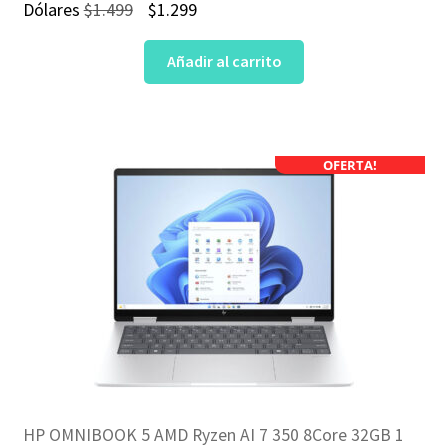
El
El
Dólares
$
1.499
$
1.299
precio
precio
Añadir al carrito
original
actual
era:
es:
$1.499.
$1.299.
OFERTA!
HP OMNIBOOK 5 AMD Ryzen AI 7 350 8Core 32GB 1