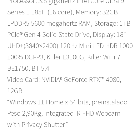
Processor: 3.8 gigahertz Intel Core Ultra 9
Series 1 185H (16 core), Memory: 32GB
LPDDR5 5600 megahertz RAM, Storage: 1TB
PCIe® Gen 4 Solid State Drive, Display: 18″
UHD+(3840×2400) 120Hz Mini LED HDR 1000
100% DCI-P3, Killer E3100G, Killer WiFi 7
BE1750, BT 5.4
Video Card: NVIDIA® GeForce RTX™ 4080,
12GB
“Windows 11 Home x 64 bits, preinstalado
Peso 2,90Kg, Integrated IR FHD Webcam
with Privacy Shutter”