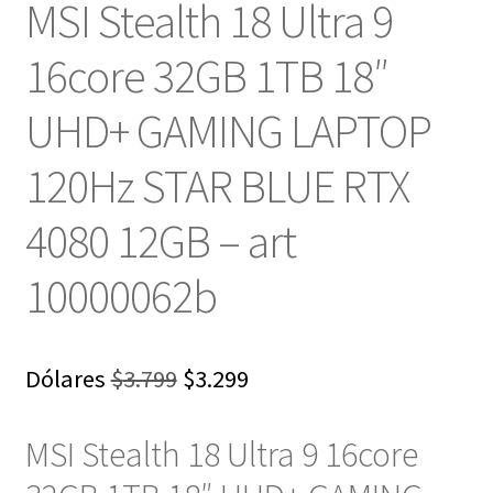
MSI Stealth 18 Ultra 9
16core 32GB 1TB 18″
UHD+ GAMING LAPTOP
120Hz STAR BLUE RTX
4080 12GB – art
10000062b
El
El
Dólares
$
3.799
$
3.299
precio
precio
MSI Stealth 18 Ultra 9 16core
original
actual