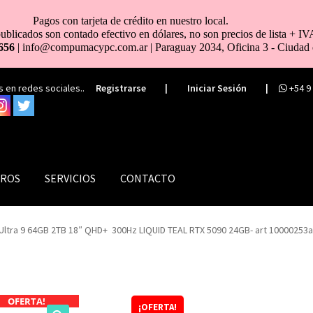
Pagos con tarjeta de crédito en nuestro local.
ublicados son contado efectivo en dólares, no son precios de lista + IV
656
| info@compumacypc.com.ar | Paraguay 2034, Oficina 3 - Ciudad 
 en redes sociales..
Registrarse
|
Iniciar Sesión
|
+54 9
ROS
SERVICIOS
CONTACTO
ltra 9 64GB 2TB 18″ QHD+ 300Hz LIQUID TEAL RTX 5090 24GB- art 10000253a
OFERTA!
¡OFERTA!