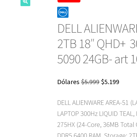
DELL ALIENWARE
2TB 18″ QHD+ 3
5090 24GB- art 
El
El
Dólares
$
5.999
$
5.199
precio
preci
DELL ALIENWARE AREA-51 (
original
actua
LAPTOP 300Hz LIQUID TEAL, Pr
era:
es:
275HX (24-Core, 36MB Total
$5.999.
$5.199
DDR5 6400 RAM, Storage: 2T