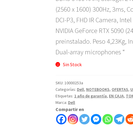
(2560 x 1600) 300Hz, 3ms, C
DCI-P3, FHD IR Camera, Intel
NVIDIA GeForce RTX 5090 (2
preinstalado. Peso 4,23Kg, I
Dual-array microphones “
Sin Stock
SKU:
10000253a
Categorías:
Dell
,
NOTEBOOKS
,
OFERTAS
,
U
Etiquetas:
1 año de garantía
,
EN CAJA
,
TOM
Marca:
Dell
Compartir en