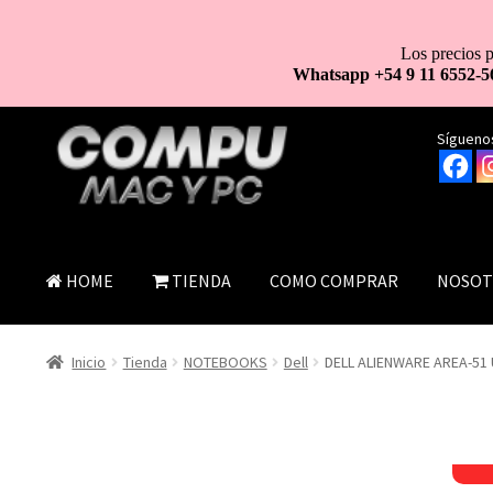
Los precios p
Whatsapp +54 9 11 6552-5
Ir
Ir
Síguenos
a
al
la
contenido
navegación
HOME
TIENDA
COMO COMPRAR
NOSOT
Inicio
Tienda
NOTEBOOKS
Dell
DELL ALIENWARE AREA-51 U