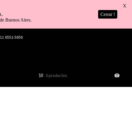
X
A.
Cerrar !
de Buenos Aires.
 11 6552-5656
$
0
0 productos