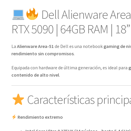
Dell Alienware Are
RTX 5090 | 64GB RAM | 18
La
Alienware Area-51
de
Dell
es una notebook
gaming de ni
rendimiento sin compromisos
.
Equipada con hardware de última generación, es ideal para
g
contenido de alto nivel
.
Características princip
Rendimiento extremo
Intel Core Ultra 9 275HX (24 núcleos – hasta 5.4 GHz)