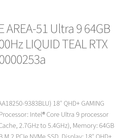
 AREA-51 Ultra 9 64GB
00Hz LIQUID TEAL RTX
10000253a
o
LAA18250-9383BLU) 18″ QHD+ GAMING
l
ocessor: Intel® Core Ultra 9 processor
 Cache, 2.7GHz to 5.4GHz), Memory: 64GB
.
B M.2 PCIe NVMe SSD, Display: 18″ QHD+