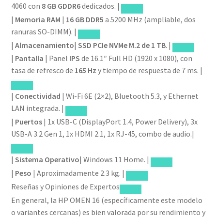
4060 con
8 GB GDDR6
dedicados. |
|
Memoria RAM
|
16 GB DDR5
a 5200 MHz (ampliable, dos
ranuras SO-DIMM). |
|
Almacenamiento
|
SSD PCIe NVMe M.2 de 1 TB
. |
|
Pantalla
| Panel
IPS
de 16.1″ Full HD (1920 x 1080), con
tasa de refresco de
165 Hz
y tiempo de respuesta de 7 ms. |
|
Conectividad
| Wi-Fi 6E (2×2), Bluetooth 5.3, y Ethernet
LAN integrada. |
|
Puertos
| 1x USB-C (DisplayPort 1.4, Power Delivery), 3x
USB-A 3.2 Gen 1, 1x HDMI 2.1, 1x RJ-45, combo de audio.|
|
Sistema Operativo
| Windows 11 Home. |
|
Peso
| Aproximadamente 2.3 kg. |
Reseñas y Opiniones de Expertos
En general, la HP OMEN 16 (específicamente este modelo
o variantes cercanas) es bien valorada por su rendimiento y