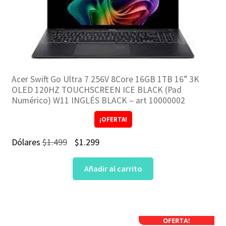
Acer Swift Go Ultra 7 256V 8Core 16GB 1TB 16” 3K
OLED 120HZ TOUCHSCREEN ICE BLACK (Pad
Numérico) W11 INGLÉS BLACK – art 10000002
¡OFERTA!
El
El
Dólares
$
1.499
$
1.299
precio
precio
Añadir al carrito
original
actual
era:
es:
$1.499.
$1.299.
OFERTA!