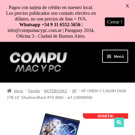
X
Pagos con tarjeta de crédito en nuestro local.
Los precios publicados son contado efectivo en
dólares, no son precios de lista + IVA.
Cerrar !
Whatsapp +54 9 11 6552-5656
|
info@compumacypc.com.ar | Paraguay 2034,
Oficina 3 - Ciudad de Buenos Aires.
Ir
Ir
Menú
a
al
la
contenido
navegación
HOME
Inicio
Tienda
NOTEBOOKS
HP
HP OMEN i7-13620H 16GB
1TB 16″ Shadow Black RTX 4060 – art 10000056b
TIENDA
COMO COMPRAR
OFERTA!
MI CUENTA