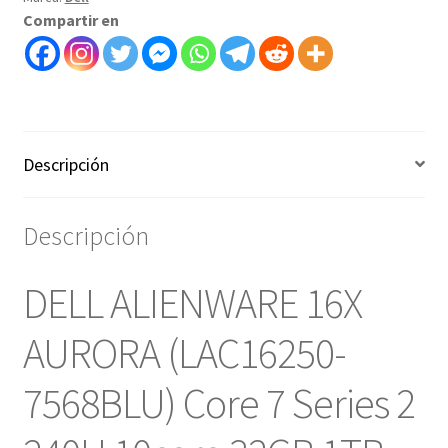
240H
Compartir en
10core
32GB
1TB
16"
2,5K
120Hz
Descripción
RTX
5060
Descripción
8GB
-
art
DELL ALIENWARE 16X
10000252b
cantidad
AURORA (LAC16250-
7568BLU) Core 7 Series 2