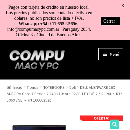
X
Pagos con tarjeta de crédito en nuestro local.
Los precios publicados son contado efectivo en
dólares, no son precios de lista + IVA.
Cerrar !
Whatsapp +54 9 11 6552-5656
|
info@compumacypc.com.ar | Paraguay 2034,
Oficina 3 - Ciudad de Buenos Aires.
Ir
Ir
Menú
a
al
la
contenido
navegación
HOME
Inicio
Tienda
NOTEBOOKS
Dell
DELL ALIENWARE 16X
AURORA Core 7 Series 2 240H 10core 32GB 1TB 16″ 2,5K 120Hz RTX
TIENDA
5060 8GB – art 10000252b
COMO COMPRAR
OFERTA!
MI CUENTA