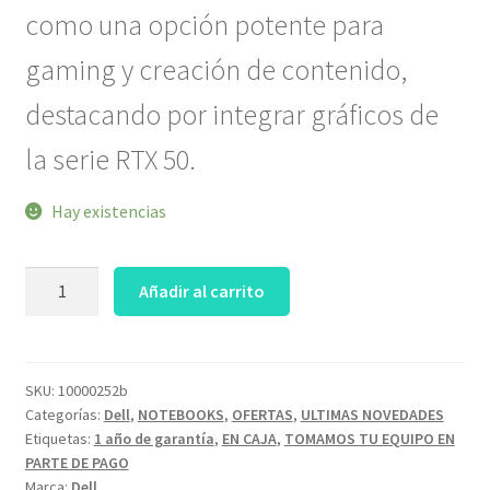
como una opción potente para
gaming y creación de contenido,
destacando por integrar gráficos de
la serie RTX 50.
Hay existencias
DELL
Añadir al carrito
ALIENWARE
16X
AURORA
Core
SKU:
10000252b
Categorías:
Dell
,
NOTEBOOKS
,
OFERTAS
,
ULTIMAS NOVEDADES
7
Etiquetas:
1 año de garantía
,
EN CAJA
,
TOMAMOS TU EQUIPO EN
Series
PARTE DE PAGO
2
Marca:
Dell