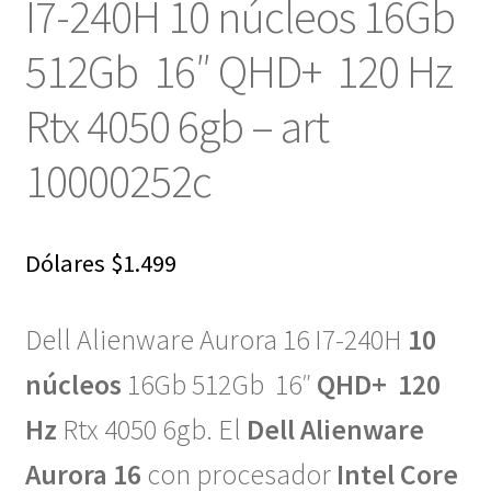
I7-240H 10 núcleos 16Gb
512Gb 16″ QHD+ 120 Hz
Rtx 4050 6gb – art
10000252c
Dólares
$
1.499
Dell Alienware Aurora 16 I7-240H
10
núcleos
16Gb 512Gb 16″
QHD+
120
Hz
Rtx 4050 6gb. El
Dell Alienware
Aurora 16
con procesador
Intel Core