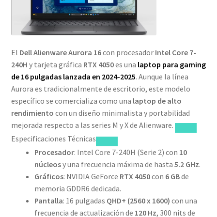
El
Dell Alienware Aurora 16
con procesador
Intel Core 7-
240H
y tarjeta gráfica
RTX 4050
es una
laptop para gaming
de 16 pulgadas lanzada en
2024-2025
. Aunque la línea
Aurora es tradicionalmente de escritorio, este modelo
específico se comercializa como una
laptop de alto
rendimiento
con un diseño minimalista y portabilidad
mejorada respecto a las series M y X de Alienware.
Especificaciones Técnicas
Procesador
: Intel Core 7-240H (Serie 2) con
10
núcleos
y una frecuencia máxima de hasta
5.2 GHz
.
Gráficos
: NVIDIA GeForce
RTX 4050
con
6 GB
de
memoria GDDR6 dedicada.
Pantalla
: 16 pulgadas
QHD+ (2560 x 1600)
con una
frecuencia de actualización de
120 Hz
, 300 nits de