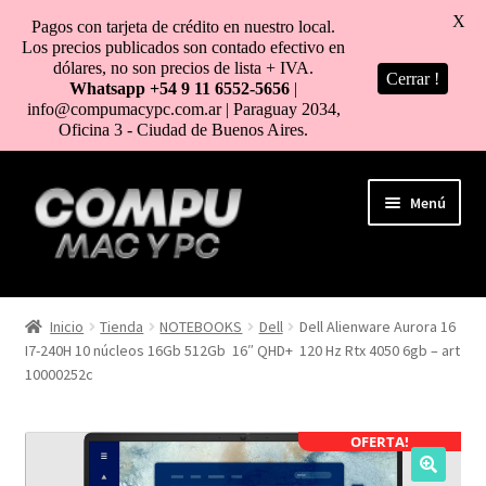
X
Pagos con tarjeta de crédito en nuestro local.
Los precios publicados son contado efectivo en
dólares, no son precios de lista + IVA.
Cerrar !
Whatsapp +54 9 11 6552-5656
|
info@compumacypc.com.ar | Paraguay 2034,
Oficina 3 - Ciudad de Buenos Aires.
Ir
Ir
Menú
a
al
la
contenido
navegación
HOME
Inicio
Tienda
NOTEBOOKS
Dell
Dell Alienware Aurora 16
I7-240H 10 núcleos 16Gb 512Gb 16″ QHD+ 120 Hz Rtx 4050 6gb – art
TIENDA
10000252c
COMO COMPRAR
OFERTA!
MI CUENTA