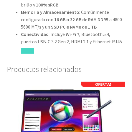
brillo y
100% sRGB.
Memoria y Almacenamiento
: Comúnmente
configurada con
16 GB o 32 GB de RAM DDR5
a 4800-
5600 MT/s y un
SSD PCIe NVMe de 1 TB
.
Conectividad
: Incluye
Wi-Fi 7
, Bluetooth 5.4,
puertos USB-C 3.2 Gen 2, HDMI 2.1 y Ethernet RJ45.
Productos relacionados
OFERTA!