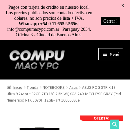
X
Pagos con tarjeta de crédito en nuestro local.
Los precios publicados son contado efectivo en
dólares, no son precios de lista + IVA.
Cerrar !
Whatsapp +54 9 11 6552-5656
|
info@compumacypc.com.ar | Paraguay 2034,
Oficina 3 - Ciudad de Buenos Aires.
Ir
Ir
Menú
a
al
la
contenido
navegación
HOME
Inicio
Tienda
NOTEBOOKS
Asus
ASUS ROG STRIX 18
Ultra 9 24core 32GB 2TB 18″ 2.5K WQXGA 240Hz ECLIPSE GRAY (Pad
TIENDA
Numerico) RTX 5070Ti 12GB- art 10000095e
COMO COMPRAR
OFERTA!
MI CUENTA