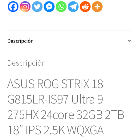
18"
2.5K
WQXGA
240Hz
ECLIPSE
GRAY
Descripción
(Pad
Numerico)
Descripción
RTX
5070Ti
12GB-
ASUS ROG STRIX 18
art
10000095e
G815LR-IS97 Ultra 9
cantidad
275HX 24core 32GB 2TB
18″ IPS 2.5K WQXGA