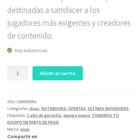
destinadas a satisfacer a los
jugadores más exigentes y creadores
de contenido.
Hay existencias
ASUS
Añadir al carrito
ROG
STRIX
18
Ultra
SKU:
10000095e
Categorías:
Asus
,
NOTEBOOKS
,
OFERTAS
,
ULTIMAS NOVEDADES
9
Etiquetas:
1 año de garantía
,
equipo nuevo
,
TOMAMOS TU
24core
EQUIPO EN PARTE DE PAGO
32GB
Marca:
asus
2TB
Compartir en