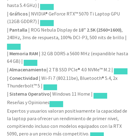
hasta 5.4 GHz) |
|
Gráficos
| NVIDIA® GeForce RTX™ 5070 Ti Laptop GPU
(12GB GDDR7) |
|
Pantalla
| ROG Nebula Display de
18″ 2.5K (2560×1600)
,
240Hz, 3ms de respuesta, 100% DCI-P3, 500 nits de brillo |
|
Memoria RAM
| 32 GB DDR5 a 5600 MHz (expandible hasta
64 GB) |
|
Almacenamiento
| 2 TB SSD PCIe® 4.0 NVMe™ M.2 |
|
Conectividad
| Wi-Fi 7 (802.11be), Bluetooth® 5.4, 2x
Thunderbolt™ 5 |
|
Sistema Operativo
| Windows 11 Home |
Reseñas y Opiniones
Expertos y usuarios valoran positivamente la capacidad de
la laptop para ofrecer un rendimiento de primer nivel,
compitiendo incluso con modelos equipados con la RTX
5090, pero a un precio más competitivo.