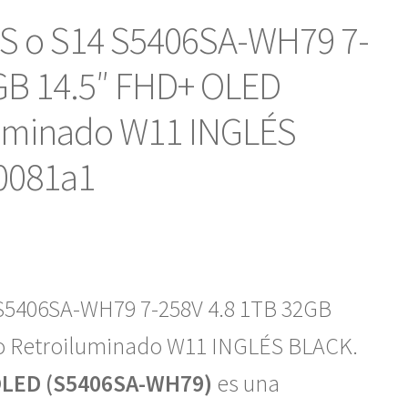
S o S14 S5406SA-WH79 7-
GB 14.5″ FHD+ OLED
luminado W11 INGLÉS
0081a1
S5406SA-WH79 7-258V 4.8 1TB 32GB
o Retroiluminado W11 INGLÉS BLACK.
 OLED (S5406SA-WH79)
es una