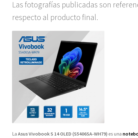
Las fotografías publicadas son referen
respecto al producto final.
La
Asus Vivobook S 14 OLED (S5406SA-WH79)
es una
notebo