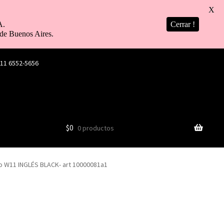
X
A.
Cerrar !
de Buenos Aires.
 11 6552-5656
$
0
0 productos
o W11 INGLÉS BLACK- art 10000081a1