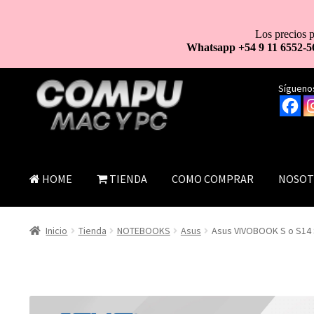
Los precios p
Whatsapp +54 9 11 6552-5
Ir
Ir
Síguenos
a
al
la
contenido
navegación
HOME
TIENDA
COMO COMPRAR
NOSOT
Inicio
Tienda
NOTEBOOKS
Asus
Asus VIVOBOOK S o S14 