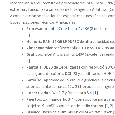
incorporar la arquitectura de procesadores
Intel Core Ultra 
extrema y funciones avanzadas de Inteligencia Artificial (Cop
A continuación se detallan las especificaciones técnicas c
Especificaciones Técnicas Principales
Procesador:
Intel Core Ultra 7 258V
(8 núcleos, ha
5
]
Memoria RAM:
32 GB LPDDR5X
de alta velocidad (so
Almacenamiento:
Disco sólido
1 TB SSD M.2 NVMe
Gráficos:
Intel Arc Graphics 140V
(excelente rendim
4
]
Pantalla:
OLED de 14 pulgadas
con resolución WUXG
de la gama de colores DCI-P3 y certificación HDR T
Batería:
Capacidad de 75 Wh, que gracias a la efic
sobresaliente de hasta
20 a 27 horas
en uso ligero.
Conectividad:
Wi-Fi 7 y Bluetooth 5.4.
[
1
]
Puertos:
2 x Thunderbolt 4 (con soporte para carga 
tarjetas MicroSD y conector de audio combo.
[
1
,
2
]
Diseño:
Chasis de aluminio en color
Neutral Black
(