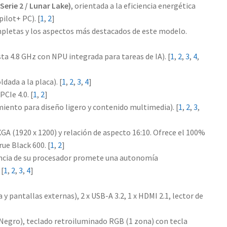
(Serie 2 / Lunar Lake)
, orientada a la eficiencia energética
ilot+ PC). [
1
,
2
]
ompletas y los aspectos más destacados de este modelo.
sta 4.8 GHz con NPU integrada para tareas de IA).
[
1
,
2
,
3
,
4
,
ldada a la placa).
[
1
,
2
,
3
,
4
]
PCIe 4.0.
[
1
,
2
]
iento para diseño ligero y contenido multimedia).
[
1
,
2
,
3
,
A (1920 x 1200) y relación de aspecto 16:10. Ofrece el 100%
rue Black 600.
[
1
,
2
]
iencia de su procesador promete una autonomía
[
1
,
2
,
3
,
4
]
y pantallas externas), 2 x USB-A 3.2, 1 x HDMI 2.1, lector de
Negro), teclado retroiluminado RGB (1 zona) con tecla