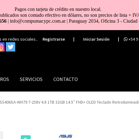
Pagos con tarjeta de crédito en nuestro local.
ublicados son contado efectivo en dólares, no son precios de lista + IV
656
| info@compumacypc.com.ar | Paraguay 2034, Oficina 3 - Ciudad 
 en redes sociales..
Registrarse
|
Iniciar Sesión
|
+54 9
ROS
SERVICIOS
CONTACTO
S5406SA-WH79 7-258V 4.8 1TB 32GB 14.5″ FHD+ OLED Teclado Retroiluminad