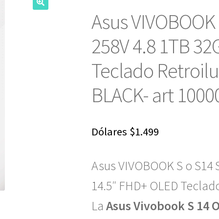
Asus VIVOBOOK 
258V 4.8 1TB 32
Teclado Retroi
BLACK- art 1000
Dólares
$
1.499
Asus VIVOBOOK S o S14 
14.5″ FHD+ OLED Teclad
La
Asus Vivobook S 14