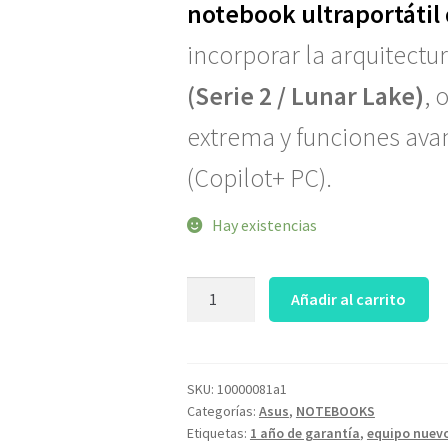
notebook ultraportátil
incorporar la arquitect
(Serie 2 / Lunar Lake)
, 
extrema y funciones avan
(Copilot+ PC).
Hay existencias
Asus
Añadir al carrito
VIVOBOOK
S
o
S14
SKU:
10000081a1
Categorías:
Asus
,
NOTEBOOKS
S5406SA-
Etiquetas:
1 año de garantía
,
equipo nuev
WH79