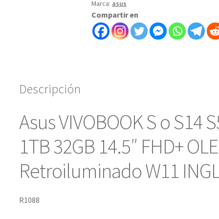
Marca:
asus
7-
Compartir en
258V
4.8
1TB
32GB
14.5"
FHD+
Descripción
OLED
Teclado
Asus VIVOBOOK S o S14 S
Retroiluminado
W11
1TB 32GB 14.5″ FHD+ OLE
INGLÉS
BLACK-
Retroiluminado W11 ING
art
10000081a1
cantidad
R1088