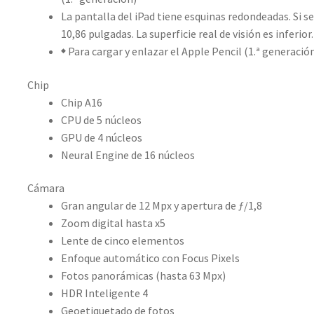
La pantalla del iPad tiene esquinas redondeadas. Si s
10,86 pulgadas. La superficie real de visión es inferior.
Para cargar y enlazar el Apple Pencil (1.ª generació
◆
Chip
Chip A16
CPU de 5 núcleos
GPU de 4 núcleos
Neural Engine de 16 núcleos
Cámara
Gran angular de 12 Mpx y apertura de ƒ/1,8
Zoom digital hasta x5
Lente de cinco elementos
Enfoque automático con Focus Pixels
Fotos panorámicas (hasta 63 Mpx)
HDR Inteligente 4
Geoetiquetado de fotos