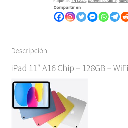
Etiquetas:
EN CAJA
,
GARANTÍA Apple
,
nuev
Compartir en
Descripción
iPad 11″ A16 Chip – 128GB – WiFi