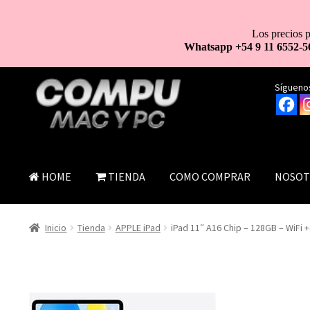
Los precios p
Whatsapp +54 9 11 6552-5
Ir
Ir
Síguenos
a
al
la
contenido
navegación
HOME
TIENDA
COMO COMPRAR
NOSOT
Inicio
Tienda
APPLE iPad
iPad 11″ A16 Chip – 128GB – WiFi +