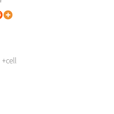
o
 +cell