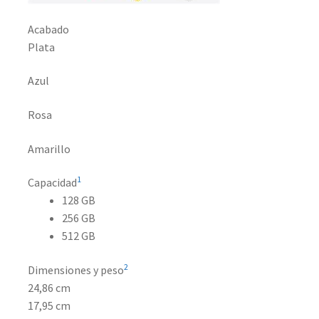
Acabado
Plata
Azul
Rosa
Amarillo
1
Capacidad
128 GB
256 GB
512 GB
2
Dimensiones y peso
24,86 cm
17,95 cm