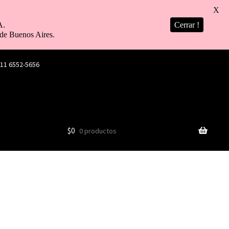
X
A.
Cerrar !
de Buenos Aires.
 11 6552-5656
$
0
0 productos