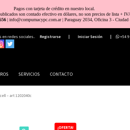
Pagos con tarjeta de crédito en nuestro local.
ublicados son contado efectivo en dólares, no son precios de lista + IV
656
| info@compumacypc.com.ar | Paraguay 2034, Oficina 3 - Ciudad 
 en redes sociales..
Registrarse
|
Iniciar Sesión
|
+54 9
ROS
SERVICIOS
CONTACTO
cell – art 1202040c
¡OFERTA!