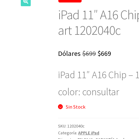
iPad 11″ A16 Chi
art 1202040c
El
El
Dólares
$
699
$
669
precio
precio
iPad 11″ A16 Chip – 
original
actual
era:
es:
color: consultar
$699.
$669.
Sin Stock
SKU:
1202040c
Categoría:
APPLE iPad