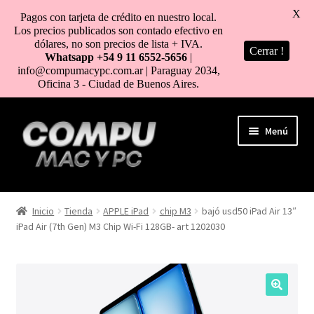
X
Pagos con tarjeta de crédito en nuestro local.
Los precios publicados son contado efectivo en
dólares, no son precios de lista + IVA.
Cerrar !
Whatsapp +54 9 11 6552-5656
|
info@compumacypc.com.ar | Paraguay 2034,
Oficina 3 - Ciudad de Buenos Aires.
Ir
Ir
Menú
a
al
la
contenido
navegación
HOME
Inicio
Tienda
APPLE iPad
chip M3
bajó usd50 iPad Air 13″
iPad Air (7th Gen) M3 Chip Wi-Fi 128GB- art 1202030
TIENDA
COMO COMPRAR
MI CUENTA