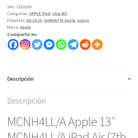
13"
SKU:
1202030
Categorías:
APPLE iPad
,
chip M3
iPad
Etiquetas:
EN CAJA
,
GARANTÍA Apple
,
nuevo
Air
Marca:
Apple
(7th
Compartir en
Gen)
M3
Chip
Wi-
Fi
128GB-
Descripción
art
1202030
cantidad
Descripción
MCNH4LL/A Apple 13″
MCNH4LL/A iPad Air (7th