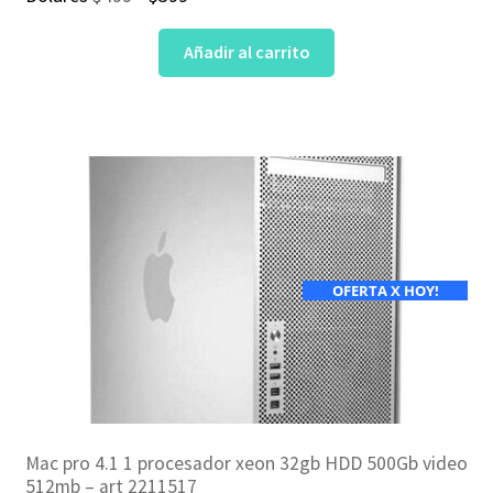
precio
precio
Añadir al carrito
original
actual
era:
es:
$499.
$399.
OFERTA X HOY!
Mac pro 4.1 1 procesador xeon 32gb HDD 500Gb video
512mb – art 2211517