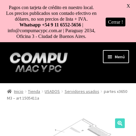
X
Pagos con tarjeta de crédito en nuestro local.
Los precios publicados son contado efectivo en
dólares, no son precios de lista + IVA.
Cerrar !
Whatsapp +54 9 11 6552-5656
|
info@compumacypc.com.ar | Paraguay 2034,
Oficina 3 - Ciudad de Buenos Aires.
Ir
Ir
Menú
a
al
la
contenido
navegación
HOME
Inicio
Tienda
USADOS
Servidores usados
partes x3650
M3 – art 1505411a
TIENDA
COMO COMPRAR
MI CUENTA