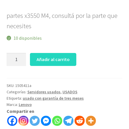
partes
x3550 M4
, consultá por la parte que
necesites
10 disponibles
partes
Añadir al carrito
x3650
M3
-
art
SKU:
1505411a
Categorías:
Servidores usados
,
USADOS
1505411a
Etiqueta:
usado con garantía de tres meses
cantidad
Marca:
Lenovo
Compartir en