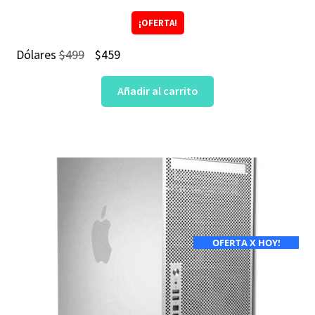
¡OFERTA!
El
El
Dólares
$
499
$
459
precio
precio
Añadir al carrito
original
actual
era:
es:
$499.
$459.
OFERTA X HOY!