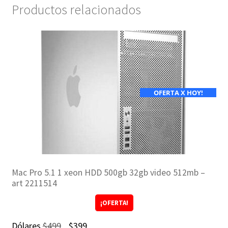
Productos relacionados
OFERTA X HOY!
Mac Pro 5.1 1 xeon HDD 500gb 32gb video 512mb –
art 2211514
¡OFERTA!
El
El
Dólares
$
499
$
399