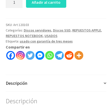
Añadir al carrito
sólido
sata
Ssd
1Tb
SKU:
Art 120103
Categorías:
Discos servidores
,
Discos SSD
,
REPUESTOS APPLE
,
para
REPUESTOS NOTEBOOK
,
USADOS
Pc
Etiqueta:
usado con garantía de tres meses
mini
Compartir en
pc
mac
mini
imac
macbook
pro
Descripción
notebooks
workstation
all
Descripción
in
one