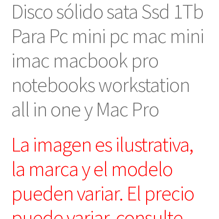
Disco sólido sata Ssd 1Tb
y
Mac
Para Pc mini pc mac mini
Pro-
Art
imac macbook pro
120103
cantidad
notebooks workstation
all in one y Mac Pro
La imagen es ilustrativa,
la marca y el modelo
pueden variar. El precio
puede variar, consulte