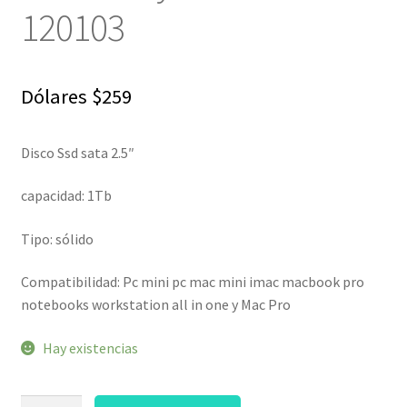
120103
Dólares
$
259
Disco Ssd sata 2.5″
capacidad: 1Tb
Tipo: sólido
Compatibilidad: Pc mini pc mac mini imac macbook pro
notebooks workstation all in one y Mac Pro
Hay existencias
Disco