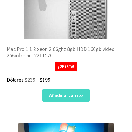
Mac Pro 1.1 2 xeon 2.66ghz 8gb HDD 160gb video
256mb – art 2211520
¡OFERTA!
El
El
Dólares
$
239
$
199
precio
precio
Añadir al carrito
original
actual
era:
es:
$239.
$199.