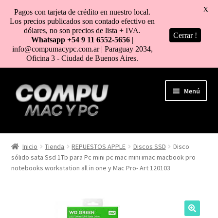
X
Pagos con tarjeta de crédito en nuestro local.
Los precios publicados son contado efectivo en
dólares, no son precios de lista + IVA.
Cerrar !
Whatsapp +54 9 11 6552-5656
|
info@compumacypc.com.ar | Paraguay 2034,
Oficina 3 - Ciudad de Buenos Aires.
Ir
Ir
Menú
a
al
la
contenido
navegación
HOME
Inicio
Tienda
REPUESTOS APPLE
Discos SSD
Disco
sólido sata Ssd 1Tb para Pc mini pc mac mini imac macbook pro
TIENDA
notebooks workstation all in one y Mac Pro- Art 120103
COMO COMPRAR
MI CUENTA