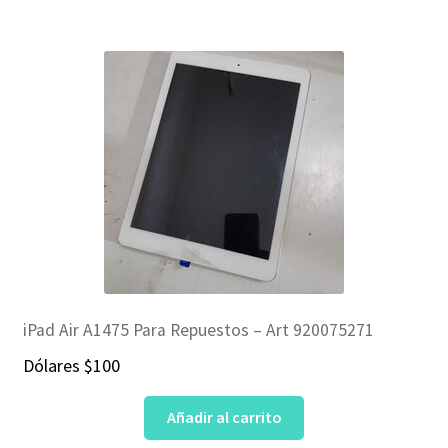
$69.
$59.
iPad Air A1475 Para Repuestos – Art 920075271
Dólares
$
100
Añadir al carrito