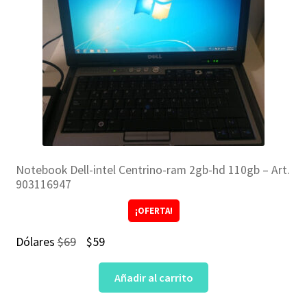
Notebook Dell-intel Centrino-ram 2gb-hd 110gb – Art.
903116947
¡OFERTA!
El
El
Dólares
$
69
$
59
precio
precio
Añadir al carrito
original
actual
era:
es: