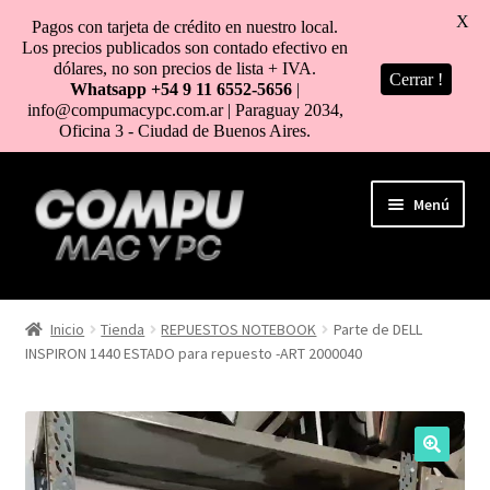
X
Pagos con tarjeta de crédito en nuestro local.
Los precios publicados son contado efectivo en
dólares, no son precios de lista + IVA.
Cerrar !
Whatsapp +54 9 11 6552-5656
|
info@compumacypc.com.ar | Paraguay 2034,
Oficina 3 - Ciudad de Buenos Aires.
Ir
Ir
Menú
a
al
la
contenido
navegación
HOME
Inicio
Tienda
REPUESTOS NOTEBOOK
Parte de DELL
INSPIRON 1440 ESTADO para repuesto -ART 2000040
TIENDA
COMO COMPRAR
MI CUENTA