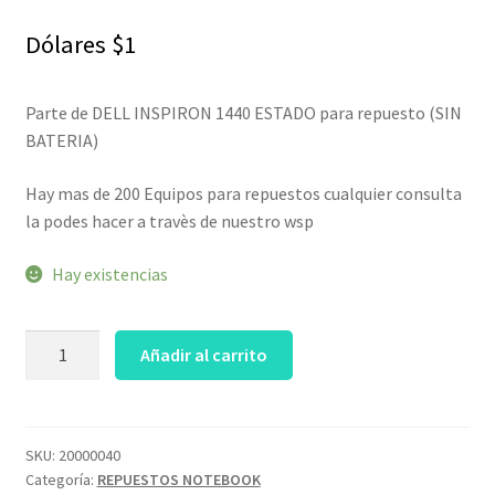
Dólares
$
1
Parte de DELL INSPIRON 1440 ESTADO para repuesto (SIN
BATERIA)
Hay mas de 200 Equipos para repuestos cualquier consulta
la podes hacer a travès de nuestro wsp
Hay existencias
Parte
Añadir al carrito
de
DELL
INSPIRON
1440
SKU:
20000040
Categoría:
REPUESTOS NOTEBOOK
ESTADO