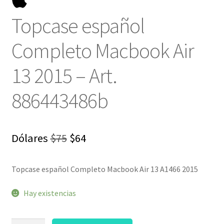
Topcase español
Completo Macbook Air
13 2015 – Art.
886443486b
El
El
Dólares
$
75
$
64
precio
precio
Topcase español Completo Macbook Air 13 A1466 2015
original
actual
era:
es:
Hay existencias
$75.
$64.