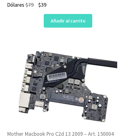
El
El
Dólares
$
79
$
39
precio
precio
Añadir al carrito
original
actual
era:
es:
$79.
$39.
Mother Macbook Pro C2d 13 2009 – Art. 150004