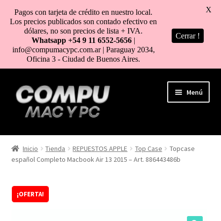
X
Pagos con tarjeta de crédito en nuestro local.
Los precios publicados son contado efectivo en
dólares, no son precios de lista + IVA.
Cerrar !
Whatsapp +54 9 11 6552-5656
|
info@compumacypc.com.ar | Paraguay 2034,
Oficina 3 - Ciudad de Buenos Aires.
Ir
Ir
Menú
a
al
la
contenido
navegación
HOME
Inicio
Tienda
REPUESTOS APPLE
Top Case
Topcase
español Completo Macbook Air 13 2015 – Art. 886443486b
TIENDA
COMO COMPRAR
¡OFERTA!
MI CUENTA