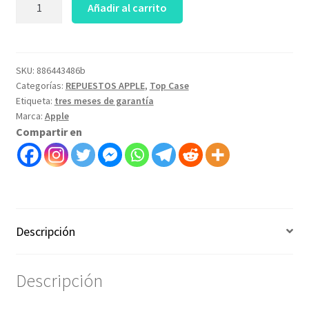
Topcase
Añadir al carrito
español
Completo
Macbook
Air
SKU:
886443486b
Categorías:
REPUESTOS APPLE
,
Top Case
13
Etiqueta:
tres meses de garantía
2015
Marca:
Apple
-
Compartir en
Art.
886443486b
cantidad
Descripción
Descripción