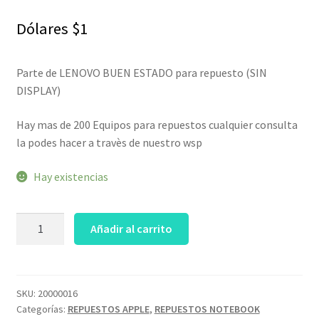
Dólares
$
1
Parte de LENOVO BUEN ESTADO para repuesto (SIN
DISPLAY)
Hay mas de 200 Equipos para repuestos cualquier consulta
la podes hacer a travès de nuestro wsp
Hay existencias
Parte
Añadir al carrito
de
LENOVO
BUEN
ESTADO
SKU:
20000016
Categorías:
REPUESTOS APPLE
,
REPUESTOS NOTEBOOK
para