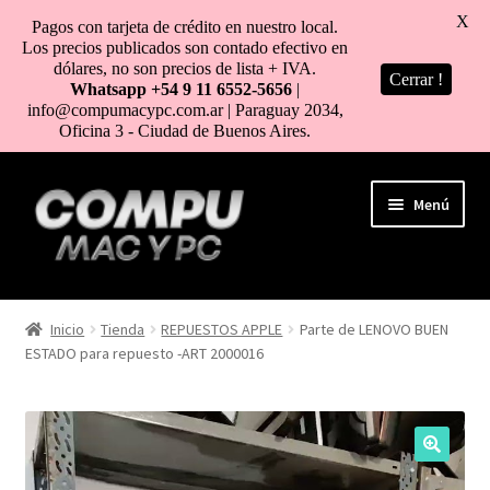
X
Pagos con tarjeta de crédito en nuestro local.
Los precios publicados son contado efectivo en
dólares, no son precios de lista + IVA.
Cerrar !
Whatsapp +54 9 11 6552-5656
|
info@compumacypc.com.ar | Paraguay 2034,
Oficina 3 - Ciudad de Buenos Aires.
Ir
Ir
Menú
a
al
la
contenido
navegación
HOME
Inicio
Tienda
REPUESTOS APPLE
Parte de LENOVO BUEN
ESTADO para repuesto -ART 2000016
TIENDA
COMO COMPRAR
MI CUENTA