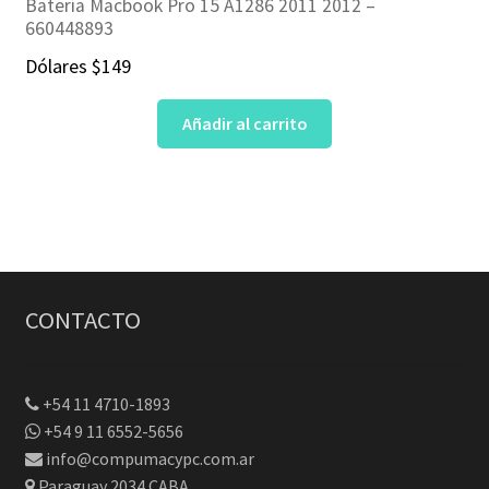
Batería Macbook Pro 15 A1286 2011 2012 –
660448893
Dólares
$
149
Añadir al carrito
CONTACTO
+54 11 4710-1893
+54 9 11 6552-5656
info@compumacypc.com.ar
Paraguay 2034 CABA