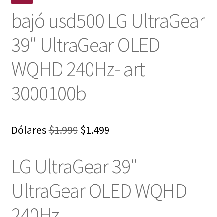
bajó usd500 LG UltraGear
39″ UltraGear OLED
WQHD 240Hz- art
3000100b
El
El
Dólares
$
1.999
$
1.499
precio
precio
LG UltraGear 39″
original
actual
era:
es:
UltraGear OLED WQHD
$1.999.
$1.499.
240Hz