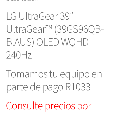
LG UltraGear 39″
UltraGear™ (39GS96QB-
B.AUS) OLED WQHD
240Hz
Tomamos tu equipo en
parte de pago R1033
Consulte precios por