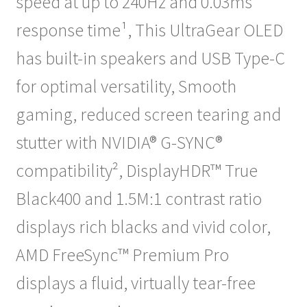
speed at up to 240Hz and 0.03ms
response time¹, This UltraGear OLED
has built-in speakers and USB Type-C
for optimal versatility, Smooth
gaming, reduced screen tearing and
stutter with NVIDIA® G-SYNC®
compatibility², DisplayHDR™ True
Black400 and 1.5M:1 contrast ratio
displays rich blacks and vivid color,
AMD FreeSync™ Premium Pro
displays a fluid, virtually tear-free