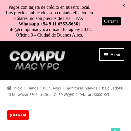
X
Pagos con tarjeta de crédito en nuestro local.
Los precios publicados son contado efectivo en
dólares, no son precios de lista + IVA.
Cerrar !
Whatsapp +54 9 11 6552-5656
|
info@compumacypc.com.ar | Paraguay 2034,
Oficina 3 - Ciudad de Buenos Aires.
Ir
Ir
Menú
a
al
la
contenido
navegación
HOME
Inicio
Tienda
PC nuevas
monitores nuevos
bajó usd500
LG UltraGear 39″ UltraGear OLED WQHD 240Hz- art 3000100b
TIENDA
COMO COMPRAR
¡OFERTA!
MI CUENTA