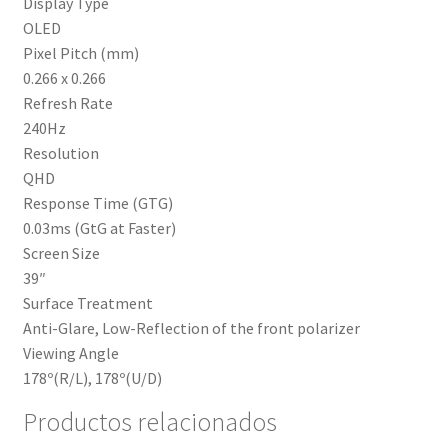
Display Type
OLED
Pixel Pitch (mm)
0.266 x 0.266
Refresh Rate
240Hz
Resolution
QHD
Response Time (GTG)
0.03ms (GtG at Faster)
Screen Size
39″
Surface Treatment
Anti-Glare, Low-Reflection of the front polarizer
Viewing Angle
178º(R/L), 178º(U/D)
Productos relacionados