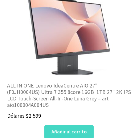
ALL IN ONE Lenovo IdeaCentre AIO 27″
(F0JH0004US) Ultra 7 355 8core 16GB 1TB 27″ 2K IPS
LCD Touch-Screen All-In-One Luna Grey – art
aio100004A004US
Dólares
$
2.599
Añadir al carrito