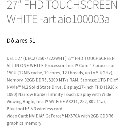
27″ FHD TOUCHSCREEN
WHITE -art aio100003a
Dólares
$
1
DELL 27 (DEC27250-7222WHT) 27″ FHD TOUCHSCREEN
ALL IN ONE WHITE Processor: Intel® Core™ 7 processor
150U (12MB cache, 10 cores, 12 threads, up to 5.4 GHz),
Memory: 32GB DDR5, 5200 MT/s RAM, Storage: 1TB PCIe®
NVMe™ M.2 Solid State Drive, Display:27-inch FHD (1920 x
1080) Narrow Border Infinity Touch Display with Wide
Viewing Angle, Intel® Wi-Fi 6E AX211, 2×2, 802.11ax,
Bluetooth® 5.3 wireless card
Video Card: NVIDIA® GeForce® MX570A with 2GB GDDR6
graphics memory