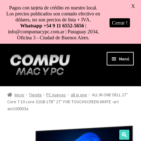
X
Pagos con tarjeta de crédito en nuestro local.
Los precios publicados son contado efectivo en
dólares, no son precios de lista + IVA.
Cerrar !
Whatsapp +54 9 11 6552-5656
|
info@compumacypc.com.ar | Paraguay 2034,
Oficina 3 - Ciudad de Buenos Aires.
Ir
Ir
Menú
a
al
la
contenido
navegación
HOME
Inicio
Tienda
PC nuevas
all in one
ALL IN ONE DELL 27″
Core 7 10 core 32GB 1TB” 27″ FHD TOUCHSCREEN WHITE -art
TIENDA
aio100003a
COMO COMPRAR
MI CUENTA