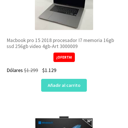
Macbook pro 15 2018 procesador I7 memoria 16gb
ssd 256gb video 4gb-Art 3000009
¡OFERTA!
El
El
Dólares
$
1.299
$
1.129
precio
precio
Añadir al carrito
original
actual
era:
es:
$1.299.
$1.129.