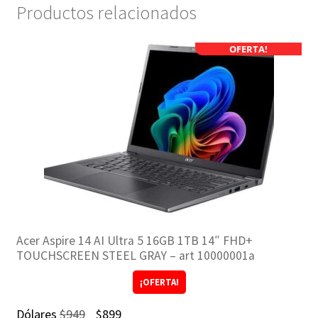
Productos relacionados
OFERTA!
Acer Aspire 14 AI Ultra 5 16GB 1TB 14″ FHD+
TOUCHSCREEN STEEL GRAY – art 10000001a
¡OFERTA!
El
El
Dólares
$
949
$
899