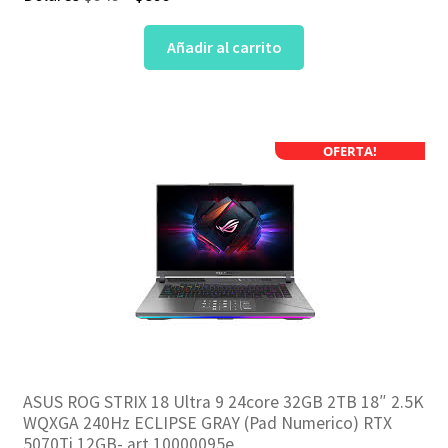
precio
precio
Añadir al carrito
original
actual
era:
es:
$949.
$899.
OFERTA!
ASUS ROG STRIX 18 Ultra 9 24core 32GB 2TB 18″ 2.5K
WQXGA 240Hz ECLIPSE GRAY (Pad Numerico) RTX
5070Ti 12GB- art 10000095e