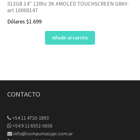
512GB 14″ 120hz 3K AMOLED TOUCHSCREEN GRAY-
art 10000147
Dólares
$
1.699
Añadir al carrito
CONTACTO
+54 11 4710-1893
+54 9 11 6552-5656
info@compumacypc.com.ar