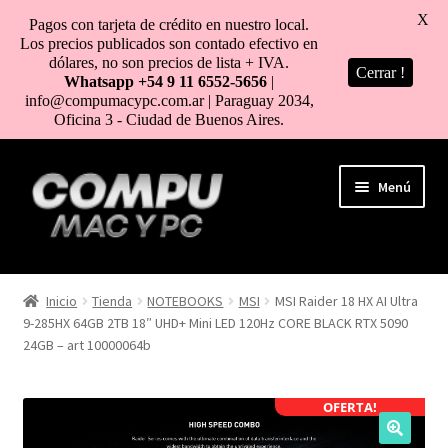
X
Pagos con tarjeta de crédito en nuestro local.
Los precios publicados son contado efectivo en
dólares, no son precios de lista + IVA.
Cerrar !
Whatsapp +54 9 11 6552-5656
|
info@compumacypc.com.ar | Paraguay 2034,
Oficina 3 - Ciudad de Buenos Aires.
Ir
Ir
Menú
a
al
la
contenido
navegación
HOME
Inicio
Tienda
NOTEBOOKS
MSI
MSI Raider 18 HX AI Ultra
9-285HX 64GB 2TB 18″ UHD+ Mini LED 120Hz CORE BLACK RTX 5090
TIENDA
24GB – art 10000064b
COMO COMPRAR
OFERTA!
MI CUENTA