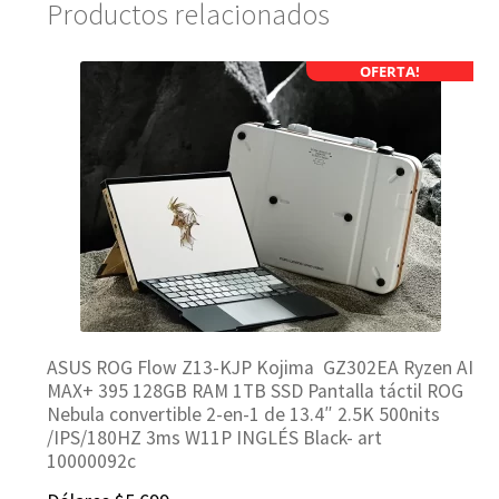
Productos relacionados
OFERTA!
ASUS ROG Flow Z13-KJP Kojima GZ302EA Ryzen AI
MAX+ 395 128GB RAM 1TB SSD Pantalla táctil ROG
Nebula convertible 2-en-1 de 13.4″ 2.5K 500nits
/IPS/180HZ 3ms W11P INGLÉS Black- art
10000092c