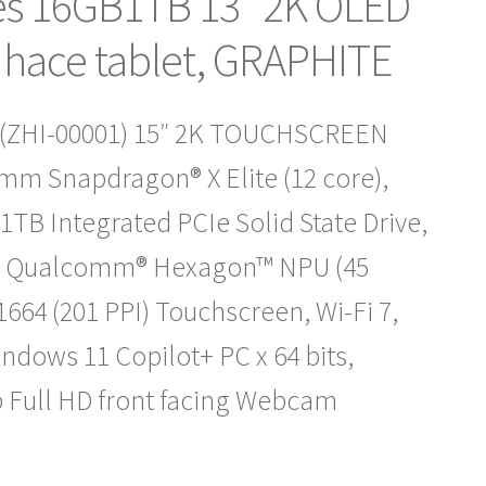
res 16GB1TB 13″ 2K OLED
hace tablet, GRAPHITE
(ZHI-00001) 15″ 2K TOUCHSCREEN
m Snapdragon® X Elite (12 core),
B Integrated PCIe Solid State Drive,
, Qualcomm® Hexagon™ NPU (45
1664 (201 PPI) Touchscreen, Wi-Fi 7,
ndows 11 Copilot+ PC x 64 bits,
p Full HD front facing Webcam