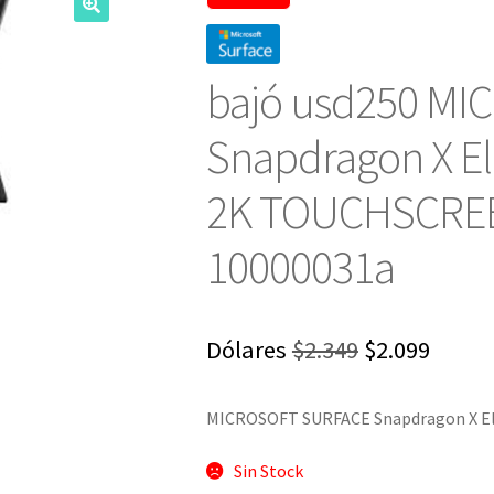
bajó usd250 M
Snapdragon X El
2K TOUCHSCREE
10000031a
El
El
Dólares
$
2.349
$
2.099
precio
preci
MICROSOFT SURFACE Snapdragon X E
original
actua
era:
es:
Sin Stock