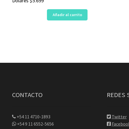
Dólares
$
5.699
Añadir al carrito
CONTACTO
REDES 
+54 11 4710-1893
Twitter
+54 9 11 6552-5656
Faceboo