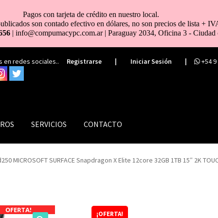
Pagos con tarjeta de crédito en nuestro local.
ublicados son contado efectivo en dólares, no son precios de lista + IV
656
| info@compumacypc.com.ar | Paraguay 2034, Oficina 3 - Ciudad 
 en redes sociales..
Registrarse
|
Iniciar Sesión
|
+54 9
ROS
SERVICIOS
CONTACTO
d250 MICROSOFT SURFACE Snapdragon X Elite 12core 32GB 1TB 15″ 2K TOU
OFERTA!
¡OFERTA!