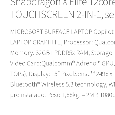
Snapdragon X Elite 12co
TOUCHSCREEN 2-IN-1, se 
MICROSOFT SURFACE LAPTOP Copilot 
LAPTOP GRAPHITE, Processor: Qualcom
Memory: 32GB LPDDR5x RAM, Storage: 1T
Video Card:Qualcomm® Adreno™ GPU
TOPs), Display: 15″ PixelSense™ 2496 x 
Bluetooth® Wireless 5.3 technology, Wi
preinstalado. Peso 1,66kg. – 2MP, 1080