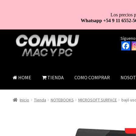
Los precios p
Whatsapp +54 9 11 6552-5
Ir
Ir
Síguenos
a
al
la
contenido
navegación
HOME
TIENDA
COMO COMPRAR
NOSOT
Inicio
Tienda
NOTEBOOKS
MICROSOFT SURFACE
bajó us