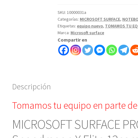
$2.349.
$2.099
SKU:
10000031a
Categorías:
MICROSOFT SURFACE
,
NOTEB
Etiquetas:
equipo nuevo
,
TOMAMOS TU EQU
Marca:
Microsoft surface
Compartir en
Descripción
Tomamos tu equipo en parte de
MICROSOFT SURFACE PR