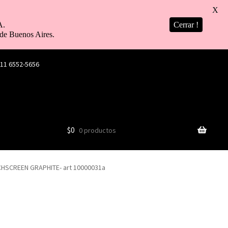
X
A.
Cerrar !
de Buenos Aires.
 11 6552-5656
$
0
0 productos
CHSCREEN GRAPHITE- art 10000031a