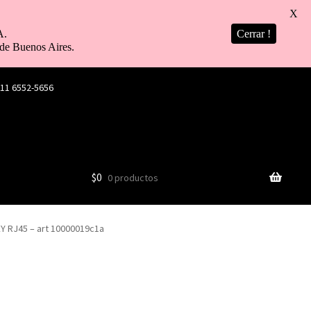
X
A.
Cerrar !
de Buenos Aires.
 11 6552-5656
$
0
0 productos
 RJ45 – art 10000019c1a