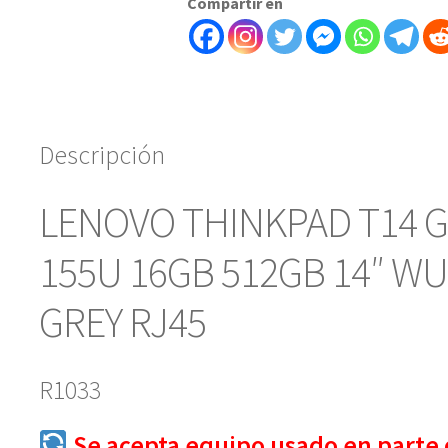
Compartir en
155U
16GB
512GB
14"
WUXGA
TOUCHSCREEN
Descripción
GREY
RJ45
LENOVO THINKPAD T14 Ge
-
art
155U 16GB 512GB 14″ 
10000019c1a
cantidad
GREY RJ45
R1033
Se acepta equipo usado en parte 