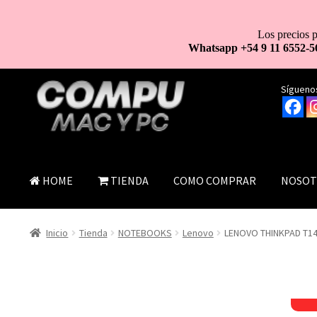
Los precios p
Whatsapp +54 9 11 6552-5
Ir
Ir
Síguenos
a
al
la
contenido
navegación
HOME
TIENDA
COMO COMPRAR
NOSOT
Inicio
Tienda
NOTEBOOKS
Lenovo
LENOVO THINKPAD T14