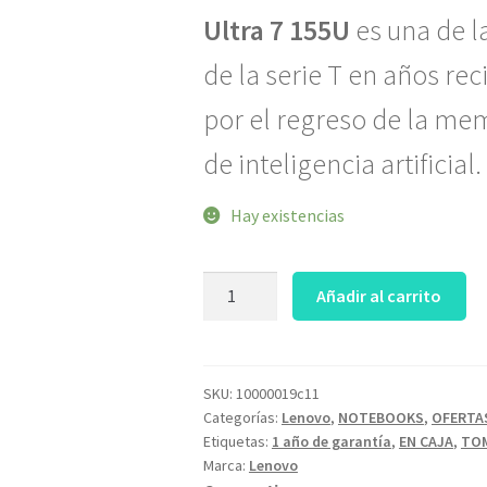
Ultra 7 155U
es una de l
de la serie T en años re
por el regreso de la me
de inteligencia artificial.
Hay existencias
LENOVO
Añadir al carrito
THINKPAD
T14
Gen
5
SKU:
10000019c11
Categorías:
Lenovo
,
NOTEBOOKS
,
OFERTA
21ML0089US
Etiquetas:
1 año de garantía
,
EN CAJA
,
TOM
Ultra
Marca:
Lenovo
7