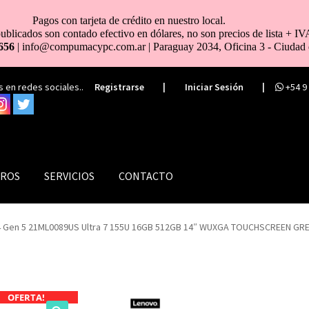
Pagos con tarjeta de crédito en nuestro local.
ublicados son contado efectivo en dólares, no son precios de lista + IV
656
| info@compumacypc.com.ar | Paraguay 2034, Oficina 3 - Ciudad 
 en redes sociales..
Registrarse
|
Iniciar Sesión
|
+54 9
ROS
SERVICIOS
CONTACTO
 Gen 5 21ML0089US Ultra 7 155U 16GB 512GB 14″ WUXGA TOUCHSCREEN GREY
OFERTA!