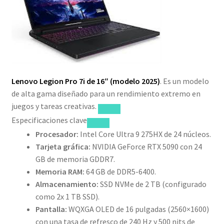
Lenovo Legion Pro 7i de 16″ (modelo 2025)
. Es un modelo
de alta gama diseñado para un rendimiento extremo en
juegos y tareas creativas.
Especificaciones clave
Procesador:
Intel Core Ultra 9 275HX de 24 núcleos.
Tarjeta gráfica:
NVIDIA GeForce RTX 5090 con 24
GB de memoria GDDR7.
Memoria RAM:
64 GB de DDR5-6400.
Almacenamiento:
SSD NVMe de 2 TB (configurado
como 2x 1 TB SSD).
Pantalla:
WQXGA OLED de 16 pulgadas (2560×1600)
con una tasa de refresco de 240 Hz y 500 nits de