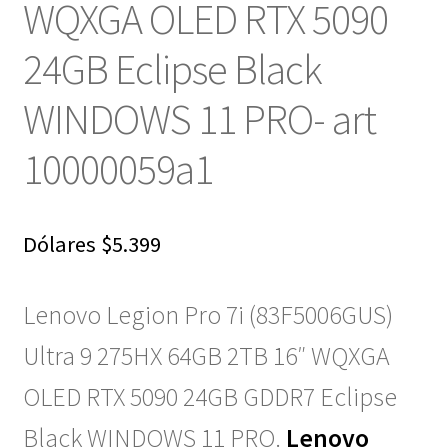
WQXGA OLED RTX 5090
24GB Eclipse Black
WINDOWS 11 PRO- art
10000059a1
Dólares
$
5.399
Lenovo Legion Pro 7i (83F5006GUS)
Ultra 9 275HX 64GB 2TB 16″
WQXGA
OLED
RTX 5090 24GB GDDR7 Eclipse
Black WINDOWS 11 PRO.
Lenovo