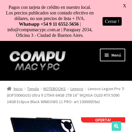
X
Pagos con tarjeta de crédito en nuestro local.
Los precios publicados son contado efectivo en
dólares, no son precios de lista + IVA.
Cerrar !
Whatsapp +54 9 11 6552-5656
|
info@compumacypc.com.ar | Paraguay 2034,
Oficina 3 - Ciudad de Buenos Aires.
Ir
Ir
Menú
a
al
la
contenido
navegación
HOME
Inicio
Tienda
NOTEBOOKS
Lenovo
Lenovo Legion Pro 7i
(83F5006GUS) Ultra 9 275HX 64GB 2TB 16″ WQXGA OLED RTX 5090
TIENDA
24GB Eclipse Black WINDOWS 11 PRO- art 10000059a1
COMO COMPRAR
OFERTA!
MI CUENTA