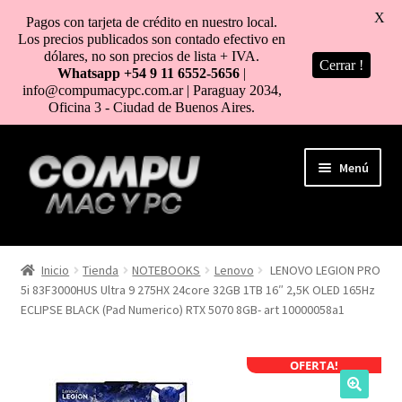
X
Pagos con tarjeta de crédito en nuestro local.
Los precios publicados son contado efectivo en
dólares, no son precios de lista + IVA.
Cerrar !
Whatsapp +54 9 11 6552-5656
|
info@compumacypc.com.ar | Paraguay 2034,
Oficina 3 - Ciudad de Buenos Aires.
Ir
Ir
Menú
a
al
la
contenido
navegación
HOME
Inicio
Tienda
NOTEBOOKS
Lenovo
LENOVO LEGION PRO
5i 83F3000HUS Ultra 9 275HX 24core 32GB 1TB 16″ 2,5K OLED 165Hz
TIENDA
ECLIPSE BLACK (Pad Numerico) RTX 5070 8GB- art 10000058a1
COMO COMPRAR
OFERTA!
MI CUENTA