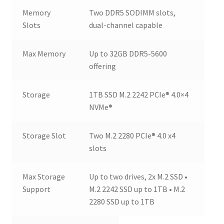
Memory
Two DDR5 SODIMM slots,
Slots
dual-channel capable
Max Memory
Up to 32GB DDR5-5600
offering
Storage
1TB SSD M.2 2242 PCIe® 4.0×4
NVMe®
Storage Slot
Two M.2 2280 PCIe® 4.0 x4
slots
Max Storage
Up to two drives, 2x M.2 SSD •
Support
M.2 2242 SSD up to 1TB • M.2
2280 SSD up to 1TB