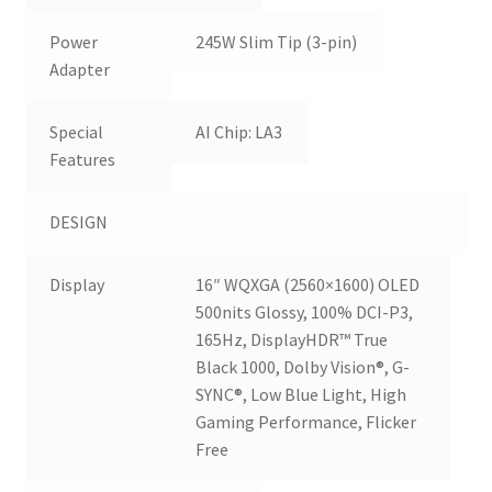
Power
245W Slim Tip (3-pin)
Adapter
Special
AI Chip: LA3
Features
DESIGN
Display
16″ WQXGA (2560×1600) OLED
500nits Glossy, 100% DCI-P3,
165Hz, DisplayHDR™ True
Black 1000, Dolby Vision®, G-
SYNC®, Low Blue Light, High
Gaming Performance, Flicker
Free