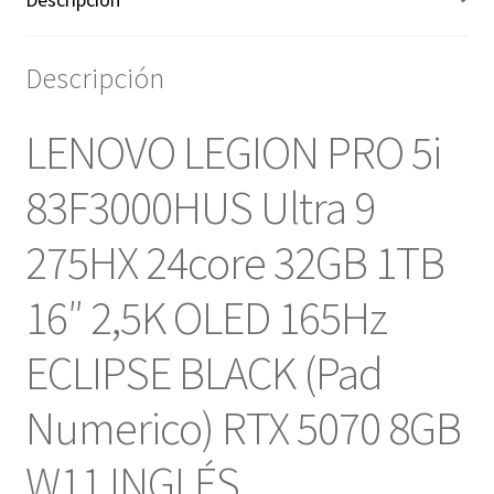
BLACK
(Pad
Descripción
Numerico)
RTX
5070
LENOVO LEGION PRO 5i
8GB-
art
83F3000HUS Ultra 9
10000058a1
cantidad
275HX 24core 32GB 1TB
16″ 2,5K OLED 165Hz
ECLIPSE BLACK (Pad
Numerico) RTX 5070 8GB
W11 INGLÉS