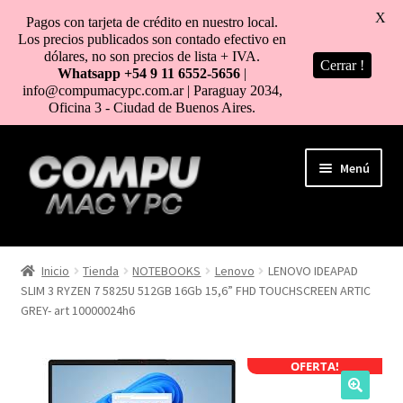
X
Pagos con tarjeta de crédito en nuestro local.
Los precios publicados son contado efectivo en
dólares, no son precios de lista + IVA.
Cerrar !
Whatsapp +54 9 11 6552-5656
|
info@compumacypc.com.ar | Paraguay 2034,
Oficina 3 - Ciudad de Buenos Aires.
Ir
Ir
Menú
a
al
la
contenido
navegación
HOME
Inicio
Tienda
NOTEBOOKS
Lenovo
LENOVO IDEAPAD
SLIM 3 RYZEN 7 5825U 512GB 16Gb 15,6” FHD TOUCHSCREEN ARTIC
TIENDA
GREY- art 10000024h6
COMO COMPRAR
OFERTA!
MI CUENTA