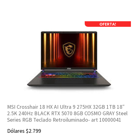
era:
es:
$1.499.
$1.299.
OFERTA!
MSI Crosshair 18 HX AI Ultra 9 275HX 32GB 1TB 18″
2.5K 240Hz BLACK RTX 5070 8GB COSMO GRAY Steel
Series RGB Teclado Retroiluminado- art 10000041
Dólares
$
2.799