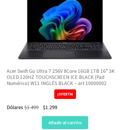
Acer Swift Go Ultra 7 256V 8Core 16GB 1TB 16” 3K
OLED 120HZ TOUCHSCREEN ICE BLACK (Pad
Numérico) W11 INGLÉS BLACK – art 10000002
¡OFERTA!
El
El
Dólares
$
1.499
$
1.299
precio
precio
Añadir al carrito
original
actual