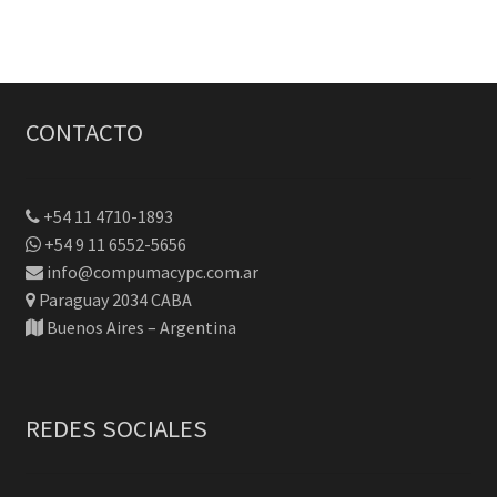
$949.
$899.
CONTACTO
+54 11 4710-1893
+54 9 11 6552-5656
info@compumacypc.com.ar
Paraguay 2034 CABA
Buenos Aires – Argentina
REDES SOCIALES