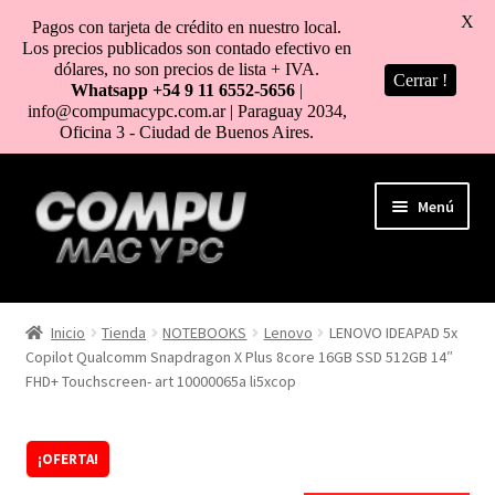
X
Pagos con tarjeta de crédito en nuestro local.
Los precios publicados son contado efectivo en
dólares, no son precios de lista + IVA.
Cerrar !
Whatsapp +54 9 11 6552-5656
|
info@compumacypc.com.ar | Paraguay 2034,
Oficina 3 - Ciudad de Buenos Aires.
Ir
Ir
Menú
a
al
la
contenido
navegación
HOME
Inicio
Tienda
NOTEBOOKS
Lenovo
LENOVO IDEAPAD 5x
Copilot Qualcomm Snapdragon X Plus 8core 16GB SSD 512GB 14″
TIENDA
FHD+ Touchscreen- art 10000065a li5xcop
COMO COMPRAR
¡OFERTA!
MI CUENTA