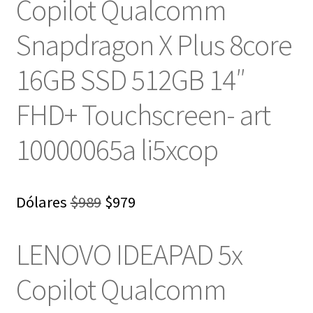
Copilot Qualcomm
Snapdragon X Plus 8core
16GB SSD 512GB 14″
FHD+ Touchscreen- art
10000065a li5xcop
El
El
Dólares
$
989
$
979
precio
precio
LENOVO IDEAPAD 5x
original
actual
era:
es:
Copilot Qualcomm
$989.
$979.