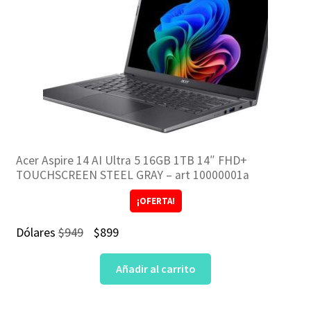
Acer Aspire 14 AI Ultra 5 16GB 1TB 14″ FHD+
TOUCHSCREEN STEEL GRAY – art 10000001a
¡OFERTA!
El
El
Dólares
$
949
$
899
precio
precio
Añadir al carrito
original
actual
era:
es: