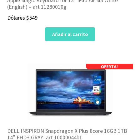
Apple Magic Keyboard for 13″ iPad Air M3 White
(English) – art 11280010g
Dólares
$
549
Añadir al carrito
OFERTA!
DELL INSPIRON Snapdragon X Plus 8core 16GB 1TB
14″ FHD+ GRAY- art 10000044b1