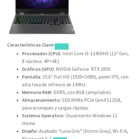
Características Clave:
Procesador (CPU):
Intel Core i5-12450HX (12ª Gen,
8 núcleos: 4P+4E).
Gráficos (GPU):
NVIDIA GeForce RTX 2050
Pantalla:
15.6″ Full HD (1920×1080), panel IPS, con
alta tasa de refresco de 144Hz.
Memoria RAM:
DDR5, con 8GB (ampliable).
Almacenamiento:
SSD NVMe PCIe Gen4 512GB,
para arranques y cargas rápidas.
Sistema Operativo:
Usualmente Windows 11
Home.
Diseño:
Acabado “Luna Gris” (Storm Grey), Wi-Fi 6,
Bluetooth 5.2.