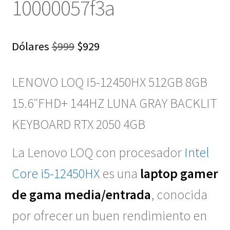
10000057f3a
El
El
Dólares
$
999
$
929
precio
precio
LENOVO LOQ I5-12450HX 512GB 8GB
original
actual
era:
es:
15.6″FHD+ 144HZ LUNA GRAY BACKLIT
$999.
$929.
KEYBOARD RTX 2050 4GB
La Lenovo LOQ con procesador
Intel
Core i5-12450HX
es una
laptop gamer
de gama media/entrada
, conocida
por ofrecer un buen rendimiento en