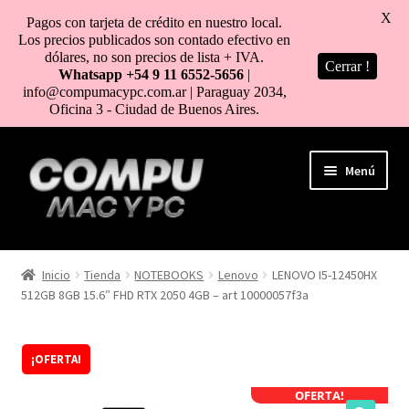
X
Pagos con tarjeta de crédito en nuestro local.
Los precios publicados son contado efectivo en
dólares, no son precios de lista + IVA.
Cerrar !
Whatsapp +54 9 11 6552-5656
|
info@compumacypc.com.ar | Paraguay 2034,
Oficina 3 - Ciudad de Buenos Aires.
Ir
Ir
Menú
a
al
la
contenido
navegación
HOME
Inicio
Tienda
NOTEBOOKS
Lenovo
LENOVO I5-12450HX
512GB 8GB 15.6″ FHD RTX 2050 4GB – art 10000057f3a
TIENDA
COMO COMPRAR
¡OFERTA!
MI CUENTA
OFERTA!