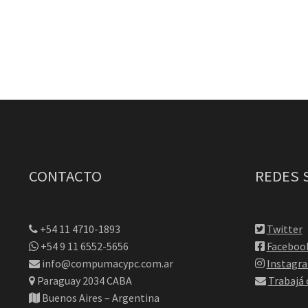
CONTACTO
REDES 
+54 11 4710-1893
Twitter
+54 9 11 6552-5656
Faceboo
info@compumacypc.com.ar
Instagr
Paraguay 2034 CABA
Trabajá
Buenos Aires – Argentina