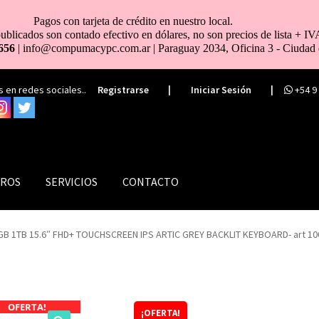
Pagos con tarjeta de crédito en nuestro local.
ublicados son contado efectivo en dólares, no son precios de lista + IV
656
| info@compumacypc.com.ar | Paraguay 2034, Oficina 3 - Ciudad 
 en redes sociales..
Registrarse
|
Iniciar Sesión
|
+54 9
ROS
SERVICIOS
CONTACTO
GB 1TB 15.6″ FHD+ TOUCHSCREEN IPS ARTIC GREY BACKLIT KEYBOARD- art 1
OFERTA!
¡OFERTA!