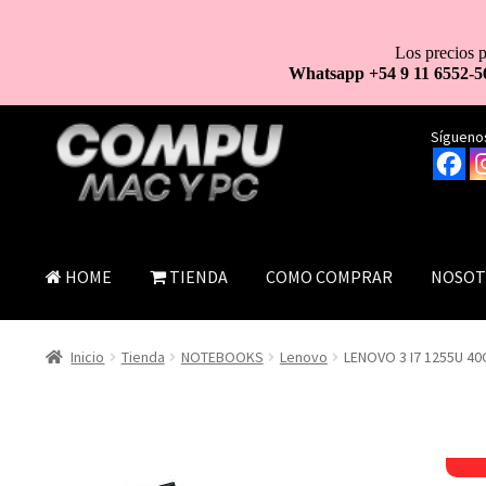
Los precios p
Whatsapp +54 9 11 6552-5
Ir
Ir
Síguenos
a
al
la
contenido
navegación
HOME
TIENDA
COMO COMPRAR
NOSOT
Inicio
Tienda
NOTEBOOKS
Lenovo
LENOVO 3 I7 1255U 40