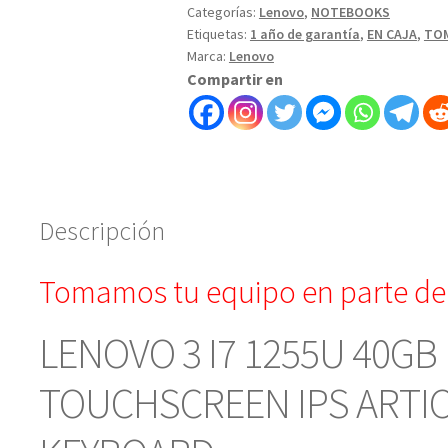
Categorías:
Lenovo
,
NOTEBOOKS
Etiquetas:
1 año de garantía
,
EN CAJA
,
TOM
Marca:
Lenovo
Compartir en
Descripción
Tomamos tu equipo en parte de
LENOVO 3 I7 1255U 40GB 
TOUCHSCREEN IPS ARTIC