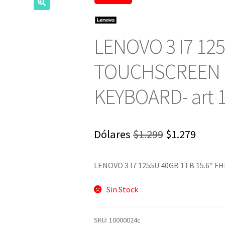
LENOVO 3 I7 12
TOUCHSCREEN I
KEYBOARD- art 
El
El
Dólares
$
1.299
$
1.279
precio
preci
LENOVO 3 I7 1255U 40GB 1TB 15.6″
original
actua
era:
es:
Sin Stock
$1.299.
$1.279
SKU:
10000024c