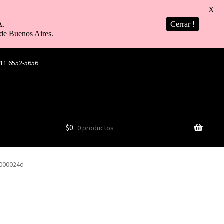
X
A.
Cerrar !
de Buenos Aires.
 11 6552-5656
$
0
0 productos
0000024d