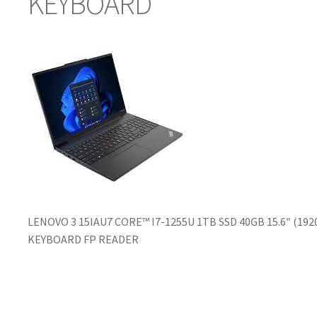
KEYBOARD
LENOVO 3 15IAU7 CORE™️ I7-1255U 1TB SSD 40GB 15.6″ (1
KEYBOARD FP READER