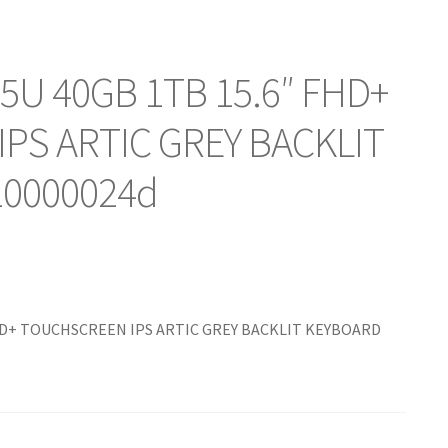
55U 40GB 1TB 15.6″ FHD+
PS ARTIC GREY BACKLIT
10000024d
o
 FHD+ TOUCHSCREEN IPS ARTIC GREY BACKLIT KEYBOARD
l
.