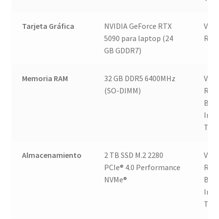
Tarjeta Gráfica
NVIDIA GeForce RTX
Ven
5090 para laptop (24
Rosa
GB GDDR7)
Memoria RAM
32 GB DDR5 6400MHz
Ven
(SO-DIMM)
Rosa
Buen
Imp
Tec
Almacenamiento
2 TB SSD M.2 2280
Ven
PCIe® 4.0 Performance
Rosa
NVMe®
Buen
Imp
Tec