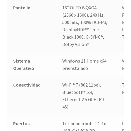
Pantalla
16″ OLED WQXGA
Ven
(2560 x 1600), 240 Hz,
Rosa
500 nits, 100% DCI-P3,
Buen
DisplayHDR™ True
Imp
Black 1000, G-SYNC®,
Tec
Dolby Vision®
Sistema
Windows 11 Home x64
Ven
Operativo
preinstalado
Rosa
Conectividad
Wi-Fi® 7 (802.11be),
Tecn
Bluetooth® 5.4,
Niss
Ethernet 2.5 GbE (RJ-
45)
Puertos
1x Thunderbolt™ 4, 1x
Len
USB-C (140W PD,
Busi