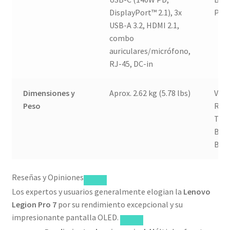
DisplayPort™ 2.1), 3x
PCM
USB-A 3.2, HDMI 2.1,
combo
auriculares/micrófono,
RJ-45, DC-in
Dimensiones y
Aprox. 2.62 kg (5.78 lbs)
Ven
Peso
Rosa
Tecn
BW
Busi
Reseñas y Opiniones
Los expertos y usuarios generalmente elogian la
Lenovo
Legion Pro 7
por su rendimiento excepcional y su
impresionante pantalla OLED.