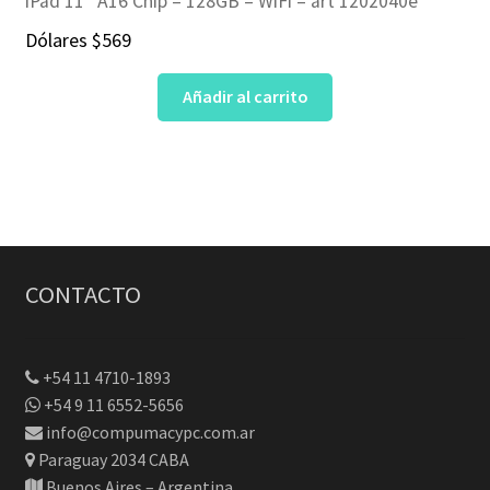
iPad 11″ A16 Chip – 128GB – WiFi – art 1202040e
Dólares
$
569
Añadir al carrito
CONTACTO
+54 11 4710-1893
+54 9 11 6552-5656
info@compumacypc.com.ar
Paraguay 2034 CABA
Buenos Aires – Argentina