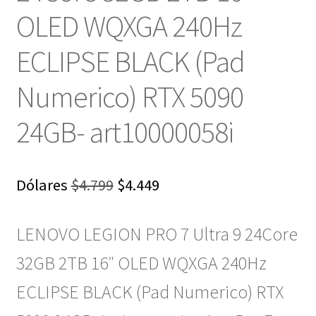
OLED WQXGA 240Hz
ECLIPSE BLACK (Pad
Numerico) RTX 5090
24GB- art10000058i
El
El
Dólares
$
4.799
$
4.449
precio
precio
LENOVO LEGION PRO 7 Ultra 9 24Core
original
actual
era:
es:
32GB 2TB 16″ OLED WQXGA 240Hz
$4.799.
$4.449.
ECLIPSE BLACK (Pad Numerico) RTX