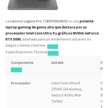
La
Lenovo Legion Pro 7 (83F50018US)
es una
potente
laptop gaming de gama alta que destaca por su
procesador Intel Core Ultra 9 y gráficos NVIDIA GeForce
RTX 5090
, diseñada para un rendimiento extremo en
juegos y tareas creativas.
Especificaciones Técnicas
Componente
Detalle
Fue
Prin
Procesador
Intel Core Ultra 9
Ven
275HX (24 núcleos,
Rosa
hasta 5.4 GHz Max
Buen
Turbo)
Imp
Tec