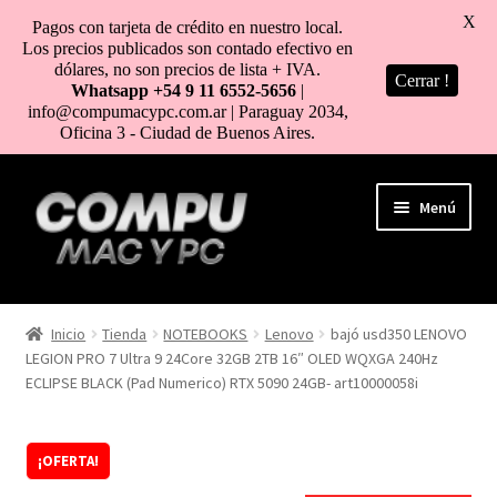
X
Pagos con tarjeta de crédito en nuestro local.
Los precios publicados son contado efectivo en
dólares, no son precios de lista + IVA.
Cerrar !
Whatsapp +54 9 11 6552-5656
|
info@compumacypc.com.ar | Paraguay 2034,
Oficina 3 - Ciudad de Buenos Aires.
Ir
Ir
Menú
a
al
la
contenido
navegación
HOME
Inicio
Tienda
NOTEBOOKS
Lenovo
bajó usd350 LENOVO
LEGION PRO 7 Ultra 9 24Core 32GB 2TB 16″ OLED WQXGA 240Hz
TIENDA
ECLIPSE BLACK (Pad Numerico) RTX 5090 24GB- art10000058i
COMO COMPRAR
¡OFERTA!
MI CUENTA