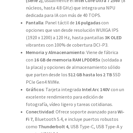
(Serie 2)
, usualmente el
Intel Core Ultra 7 256V
(8
núcleos, hasta 4.8 GHz) que integra una NPU
dedicada para IA con más de 40 TOPS.
Pantalla
: Panel táctil de
16 pulgadas
con
opciones que van desde resolución WUXGA IPS
(1920 x 1200) a 120 Hz, hasta pantallas
3K OLED
vibrantes con 100% de cobertura DCI-P3.
Memoria y Almacenamiento
: Viene de fábrica
con
16 GB de memoria RAM LPDDR5x
(soldada a
la placa) y opciones de almacenamiento sólido
que parten desde los
512 GB hasta los 2 TB
SSD
PCIe Gen4 NVMe.
Gráficos
: Tarjeta integrada
Intel Arc 140V
con un
excelente rendimiento para edición de
fotografía, vídeo ligero y tareas cotidianas.
Conectividad
: Ofrece soporte avanzado para
Wi-
Fi 7
, Bluetooth 5.4, e incluye puertos robustos
como
Thunderbolt 4
, USB Type-C, USB Type-A y