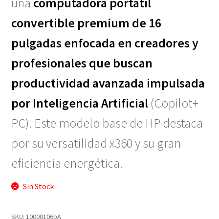
una
computadora portátil
convertible premium de
16
pulgadas
enfocada en creadores y
profesionales que buscan
productividad avanzada impulsada
por Inteligencia Artificial
(Copilot+
PC). Este modelo base de HP destaca
por su versatilidad x360 y su gran
eficiencia energética.
Sin Stock
SKU:
10000106bA