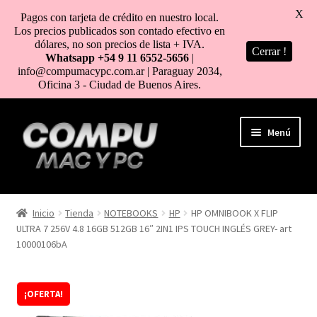
X
Pagos con tarjeta de crédito en nuestro local.
Los precios publicados son contado efectivo en
dólares, no son precios de lista + IVA.
Cerrar !
Whatsapp +54 9 11 6552-5656
|
info@compumacypc.com.ar | Paraguay 2034,
Oficina 3 - Ciudad de Buenos Aires.
Ir
Ir
Menú
a
al
la
contenido
navegación
HOME
Inicio
Tienda
NOTEBOOKS
HP
HP OMNIBOOK X FLIP
ULTRA 7 256V 4.8 16GB 512GB 16″ 2IN1 IPS TOUCH INGLÉS GREY- art
TIENDA
10000106bA
COMO COMPRAR
¡OFERTA!
MI CUENTA