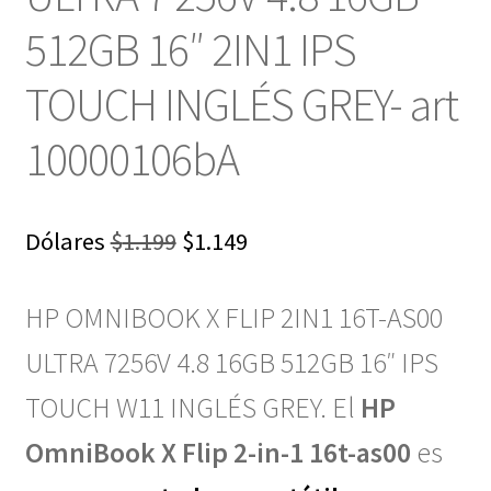
512GB 16″ 2IN1 IPS
TOUCH INGLÉS GREY- art
10000106bA
El
El
Dólares
$
1.199
$
1.149
precio
precio
HP OMNIBOOK X FLIP 2IN1 16T-AS00
original
actual
era:
es:
ULTRA 7256V 4.8 16GB 512GB 16″ IPS
$1.199.
$1.149.
TOUCH W11 INGLÉS GREY.
El
HP
OmniBook X Flip 2-in-1 16t-as00
es