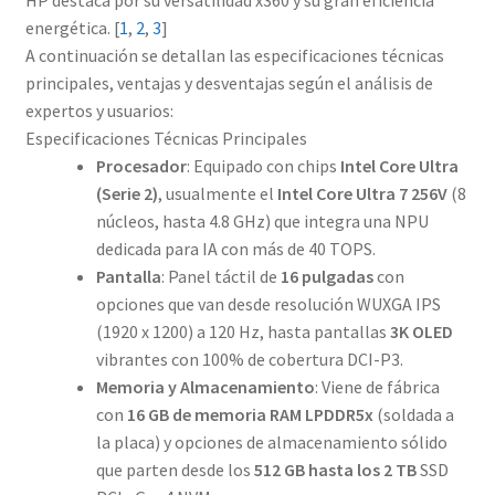
HP destaca por su versatilidad x360 y su gran eficiencia
energética. [
1
,
2
,
3
]
A continuación se detallan las especificaciones técnicas
principales, ventajas y desventajas según el análisis de
expertos y usuarios:
Especificaciones Técnicas Principales
Procesador
: Equipado con chips
Intel Core Ultra
(Serie 2)
, usualmente el
Intel Core Ultra 7 256V
(8
núcleos, hasta 4.8 GHz) que integra una NPU
dedicada para IA con más de 40 TOPS.
Pantalla
: Panel táctil de
16 pulgadas
con
opciones que van desde resolución WUXGA IPS
(1920 x 1200) a 120 Hz, hasta pantallas
3K OLED
vibrantes con 100% de cobertura DCI-P3.
Memoria y Almacenamiento
: Viene de fábrica
con
16 GB de memoria RAM LPDDR5x
(soldada a
la placa) y opciones de almacenamiento sólido
que parten desde los
512 GB hasta los 2 TB
SSD