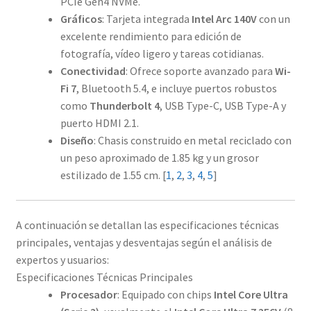
PCIe Gen4 NVMe.
Gráficos
: Tarjeta integrada
Intel Arc 140V
con un
excelente rendimiento para edición de
fotografía, vídeo ligero y tareas cotidianas.
Conectividad
: Ofrece soporte avanzado para
Wi-
Fi 7
, Bluetooth 5.4, e incluye puertos robustos
como
Thunderbolt 4
, USB Type-C, USB Type-A y
puerto HDMI 2.1.
Diseño
: Chasis construido en metal reciclado con
un peso aproximado de 1.85 kg y un grosor
estilizado de 1.55 cm.
[
1
,
2
,
3
,
4
,
5
]
A continuación se detallan las especificaciones técnicas
principales, ventajas y desventajas según el análisis de
expertos y usuarios:
Especificaciones Técnicas Principales
Procesador
: Equipado con chips
Intel Core Ultra