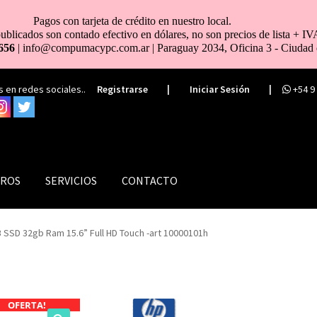
Pagos con tarjeta de crédito en nuestro local.
ublicados son contado efectivo en dólares, no son precios de lista + IV
656
| info@compumacypc.com.ar | Paraguay 2034, Oficina 3 - Ciudad 
 en redes sociales..
Registrarse
|
Iniciar Sesión
|
+54 9
ROS
SERVICIOS
CONTACTO
B SSD 32gb Ram 15.6” Full HD Touch -art 10000101h
OFERTA!