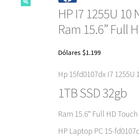
HP I7 1255U 10 
Ram 15.6” Full 
Dólares
$
1.199
Hp 15fd0107dx I7 1255U 
1TB SSD 32gb
Ram 15.6” Full HD Touch
HP Laptop PC 15-fd0107d