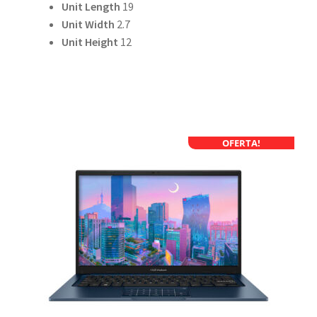
Unit Length
19
Unit Width
2.7
Unit Height
12
OFERTA!