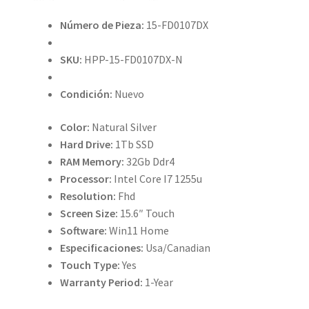
Número de Pieza:
15-FD0107DX
SKU:
HPP-15-FD0107DX-N
Condición:
Nuevo
Color:
Natural Silver
Hard Drive:
1Tb SSD
RAM Memory:
32Gb Ddr4
Processor:
Intel Core I7 1255u
Resolution:
Fhd
Screen Size:
15.6″ Touch
Software:
Win11 Home
Especificaciones:
Usa/Canadian
Touch Type:
Yes
Warranty Period:
1-Year