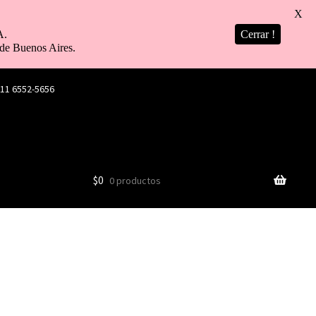
X
A.
Cerrar !
de Buenos Aires.
 11 6552-5656
$
0
0 productos