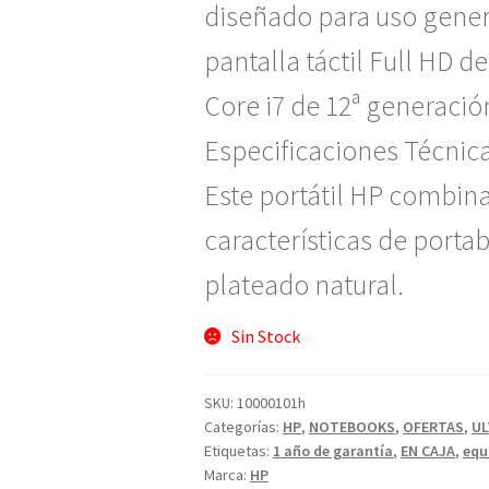
diseñado para uso genera
pantalla táctil Full HD d
Core i7 de 12ª generació
Especificaciones Técnica
Este portátil HP combin
características de porta
plateado natural.
Sin Stock
SKU:
10000101h
Categorías:
HP
,
NOTEBOOKS
,
OFERTAS
,
UL
Etiquetas:
1 año de garantía
,
EN CAJA
,
equ
Marca:
HP