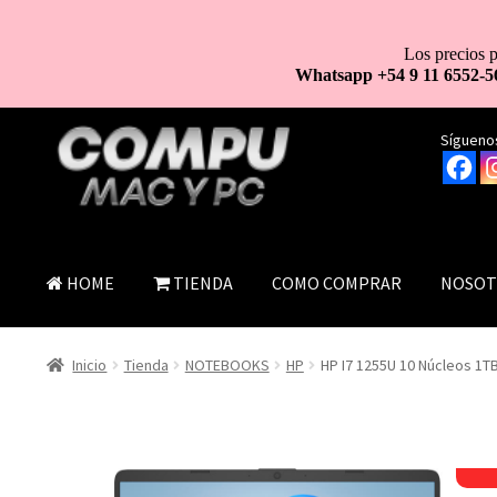
Los precios p
Whatsapp +54 9 11 6552-5
Ir
Ir
Síguenos
a
al
la
contenido
navegación
HOME
TIENDA
COMO COMPRAR
NOSOT
Inicio
Tienda
NOTEBOOKS
HP
HP I7 1255U 10 Núcleos 1T