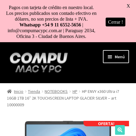
X
Pagos con tarjeta de crédito en nuestro local.
Los precios publicados son contado efectivo en
dólares, no son precios de lista + IVA.
Cerrar !
Whatsapp +54 9 11 6552-5656
|
info@compumacypc.com.ar | Paraguay 2034,
Oficina 3 - Ciudad de Buenos Aires.
Ir
Ir
Menú
a
al
la
contenido
navegación
HOME
Inicio
Tienda
NOTEBOOKS
HP
HP ENVY x360 Ultra i7
16GB 1TB 16″ 2K TOUCHSCREEN LAPTOP GLACIER SILVER – art
TIENDA
10000009
COMO COMPRAR
OFERTA!
MI CUENTA