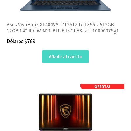
Asus VivoBook X1404VA-I712512 I7-1355U 512GB
12GB 14″ fhd WIN11 BLUE INGLÉS- art 10000075g1
Dólares
$
769
Añadir al carrito
OFERTA!