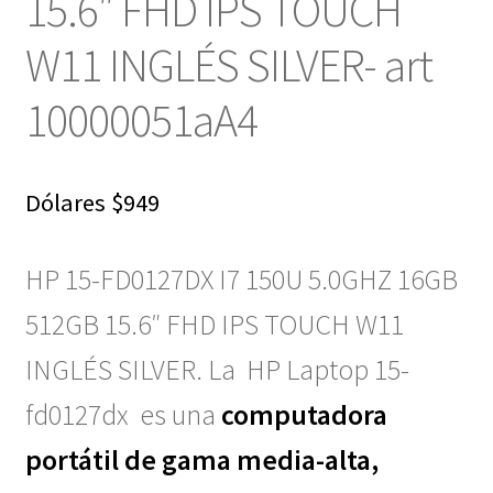
15.6″ FHD IPS TOUCH
W11 INGLÉS SILVER- art
10000051aA4
Dólares
$
949
HP 15-FD0127DX I7 150U 5.0GHZ 16GB
512GB 15.6″ FHD IPS TOUCH W11
INGLÉS SILVER.
La
HP Laptop 15-
fd0127dx es una
computadora
portátil de gama media-alta,