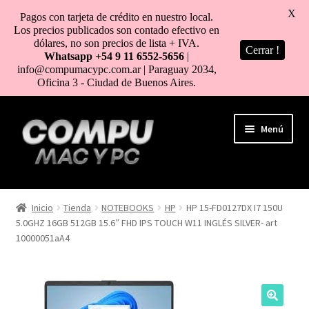
X
Pagos con tarjeta de crédito en nuestro local.
Los precios publicados son contado efectivo en
dólares, no son precios de lista + IVA.
Cerrar !
Whatsapp +54 9 11 6552-5656
|
info@compumacypc.com.ar | Paraguay 2034,
Oficina 3 - Ciudad de Buenos Aires.
Ir
Ir
Menú
a
al
la
contenido
navegación
HOME
Inicio
Tienda
NOTEBOOKS
HP
HP 15-FD0127DX I7 150U
5.0GHZ 16GB 512GB 15.6″ FHD IPS TOUCH W11 INGLÉS SILVER- art
TIENDA
10000051aA4
COMO COMPRAR
MI CUENTA