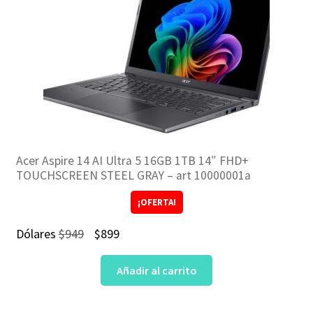
Acer Aspire 14 AI Ultra 5 16GB 1TB 14″ FHD+
TOUCHSCREEN STEEL GRAY – art 10000001a
¡OFERTA!
El
El
Dólares
$
949
$
899
precio
precio
Añadir al carrito
original
actual
era:
es: