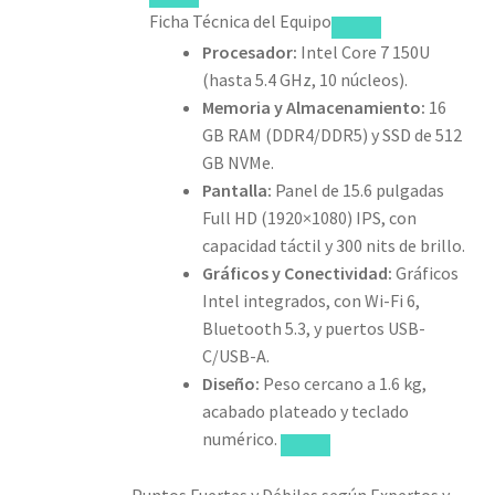
Ficha Técnica del Equipo
Procesador:
Intel Core 7 150U
(hasta 5.4 GHz, 10 núcleos).
Memoria y Almacenamiento:
16
GB RAM (DDR4/DDR5) y SSD de 512
GB NVMe.
Pantalla:
Panel de 15.6 pulgadas
Full HD (1920×1080) IPS, con
capacidad táctil y 300 nits de brillo.
Gráficos y Conectividad:
Gráficos
Intel integrados, con Wi-Fi 6,
Bluetooth 5.3, y puertos USB-
C/USB-A.
Diseño:
Peso cercano a 1.6 kg,
acabado plateado y teclado
numérico.
Puntos Fuertes y Débiles según Expertos y