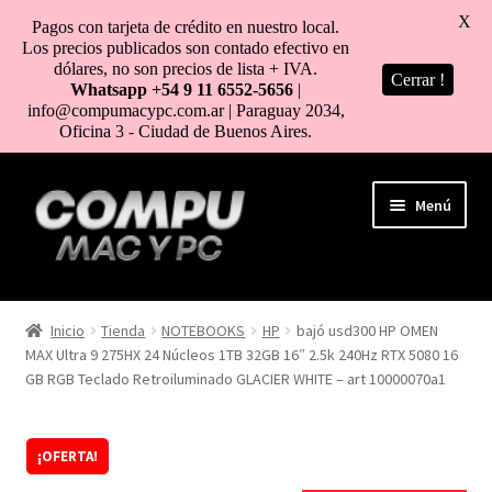
X
Pagos con tarjeta de crédito en nuestro local.
Los precios publicados son contado efectivo en
dólares, no son precios de lista + IVA.
Cerrar !
Whatsapp +54 9 11 6552-5656
|
info@compumacypc.com.ar | Paraguay 2034,
Oficina 3 - Ciudad de Buenos Aires.
Ir
Ir
Menú
a
al
la
contenido
navegación
HOME
Inicio
Tienda
NOTEBOOKS
HP
bajó usd300 HP OMEN
MAX Ultra 9 275HX 24 Núcleos 1TB 32GB 16″ 2.5k 240Hz RTX 5080 16
TIENDA
GB RGB Teclado Retroiluminado GLACIER WHITE – art 10000070a1
COMO COMPRAR
¡OFERTA!
MI CUENTA