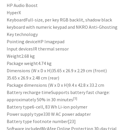
HP Audio Boost
HyperX
Keyboard
Full-size, per key RGB backlit, shadow black
keyboard with numeric keypad and NKRO Anti-Ghosting
Key technology
Pointing device
HP Imagepad
Input devices
IR thermal sensor
Weight
2.68 kg
Package weight
4.74 kg
Dimensions (W x D x H)
35.65 x 26.9 x 2.29 cm (front)
35.65 x 26.9 x 2.48 cm (rear)
Package dimensions (W x D x H)
9.4 x 42.8 x 33.2 cm
Battery recharge time
Supports battery fast charge:
[5]
approximately 50% in 30 minutes
Battery type
6-cell, 83 Wh Li-ion polymer
Power supply type
330 W AC power adapter
Battery type footnote number
[23]
Software included
McAfee Online Protection 30-day trial