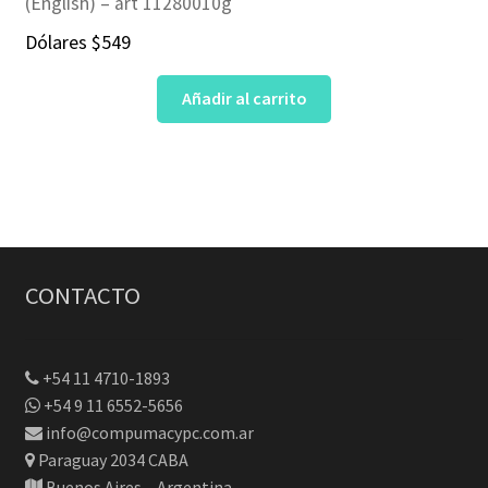
(English) – art 11280010g
Dólares
$
549
Añadir al carrito
CONTACTO
+54 11 4710-1893
+54 9 11 6552-5656
info@compumacypc.com.ar
Paraguay 2034 CABA
Buenos Aires – Argentina