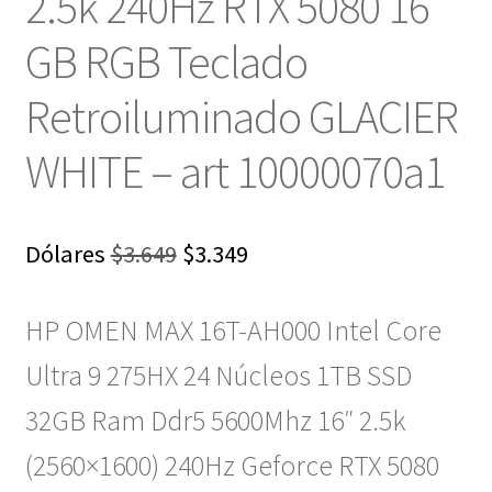
2.5k 240Hz RTX 5080 16
GB RGB Teclado
Retroiluminado GLACIER
WHITE – art 10000070a1
El
El
Dólares
$
3.649
$
3.349
precio
precio
HP OMEN MAX 16T-AH000 Intel Core
original
actual
era:
es:
Ultra 9 275HX 24 Núcleos 1TB SSD
$3.649.
$3.349.
32GB Ram Ddr5 5600Mhz 16″ 2.5k
(2560×1600) 240Hz Geforce RTX 5080