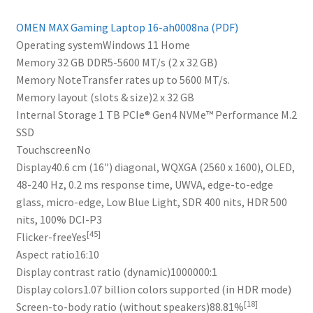
OMEN MAX Gaming Laptop 16-ah0008na (PDF)
Operating system
Windows 11 Home
Memory 32
GB DDR5-5600 MT/s (2 x 32 GB)
Memory Note
Transfer rates up to 5600 MT/s.
Memory layout (slots & size)
2 x 32 GB
Internal Storage 1
TB PCIe® Gen4 NVMe™ Performance M.2
SSD
Touchscreen
No
Display
40.6 cm (16″) diagonal, WQXGA (2560 x 1600), OLED,
48-240 Hz, 0.2 ms response time, UWVA, edge-to-edge
glass, micro-edge, Low Blue Light, SDR 400 nits, HDR 500
nits, 100% DCI-P3
[45]
Flicker-free
Yes
Aspect ratio
16:10
Display contrast ratio (dynamic)
1000000:1
Display colors
1.07 billion colors supported (in HDR mode)
[18]
Screen-to-body ratio (without speakers)
88.81%