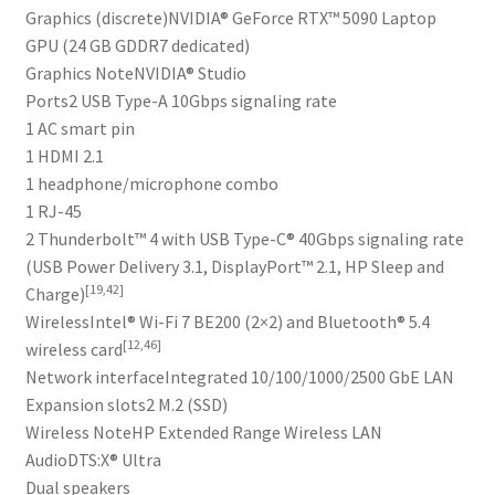
Graphics (discrete)
NVIDIA® GeForce RTX™ 5090 Laptop
GPU (24 GB GDDR7 dedicated)
Graphics Note
NVIDIA® Studio
Ports
2 USB Type-A 10Gbps signaling rate
1 AC smart pin
1 HDMI 2.1
1 headphone/microphone combo
1 RJ-45
2 Thunderbolt™ 4 with USB Type-C® 40Gbps signaling rate
(USB Power Delivery 3.1, DisplayPort™ 2.1, HP Sleep and
[19,42]
Charge)
Wireless
Intel® Wi-Fi 7 BE200 (2×2) and Bluetooth® 5.4
[12,46]
wireless card
Network interface
Integrated 10/100/1000/2500 GbE LAN
Expansion slots
2 M.2 (SSD)
Wireless Note
HP Extended Range Wireless LAN
Audio
DTS:X® Ultra
Dual speakers