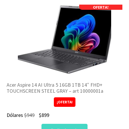
OFERTA!
Acer Aspire 14 AI Ultra 5 16GB 1TB 14″ FHD+
TOUCHSCREEN STEEL GRAY – art 10000001a
¡OFERTA!
El
El
Dólares
$
949
$
899
precio
precio