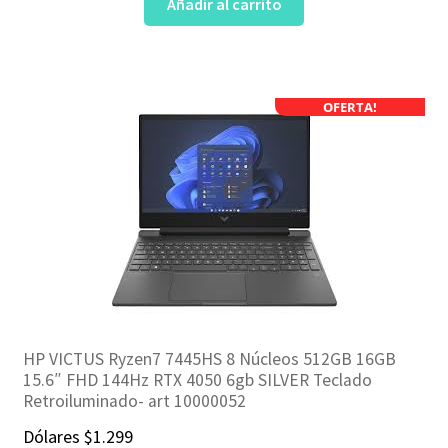
Añadir al carrito
original
actual
era:
es:
$949.
$899.
OFERTA!
HP VICTUS Ryzen7 7445HS 8 Núcleos 512GB 16GB
15.6″ FHD 144Hz RTX 4050 6gb SILVER Teclado
Retroiluminado- art 10000052
Dólares
$
1.299