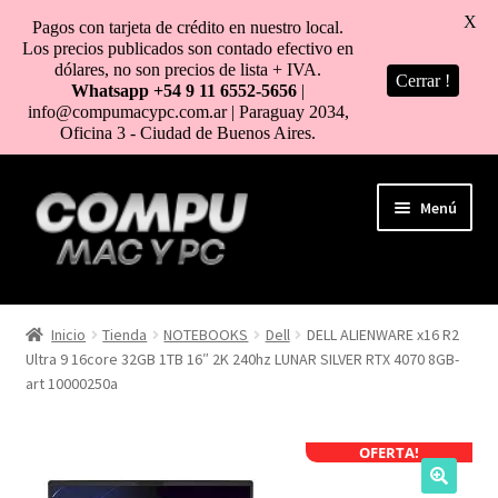
X
Pagos con tarjeta de crédito en nuestro local.
Los precios publicados son contado efectivo en
dólares, no son precios de lista + IVA.
Cerrar !
Whatsapp +54 9 11 6552-5656
|
info@compumacypc.com.ar | Paraguay 2034,
Oficina 3 - Ciudad de Buenos Aires.
Ir
Ir
Menú
a
al
la
contenido
navegación
HOME
Inicio
Tienda
NOTEBOOKS
Dell
DELL ALIENWARE x16 R2
Ultra 9 16core 32GB 1TB 16″ 2K 240hz LUNAR SILVER RTX 4070 8GB-
TIENDA
art 10000250a
COMO COMPRAR
OFERTA!
MI CUENTA