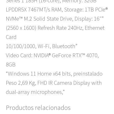
Series 1 185H (16-core), Memory: 32GB
LPDDR5X 7467MT/s RAM, Storage: 1TB PCIe®
NVMe™ M.2 Solid State Drive, Display: 16″”
(2560 x 1600) Refresh Rate 240Hz, Ethernet
Card
10/100/1000, Wi-Fi, Bluetooth”
Video Card: NVIDIA® GeForce RTX™ 4070,
8GB​
“Windows 11 Home x64 bits, preinstalado
Peso 2,69 Kg, FHD IR Camera Display with
dual-array microphones,”
Productos relacionados