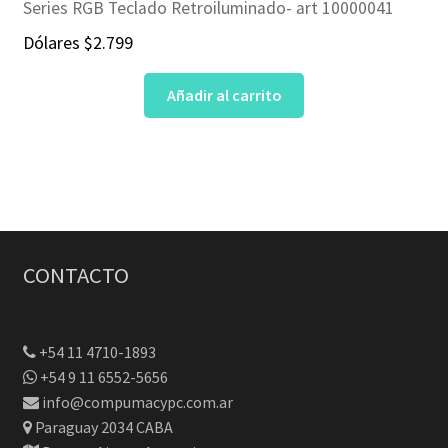
Series RGB Teclado Retroiluminado- art 10000041
Dólares
$
2.799
Añadir al carrito
CONTACTO
+54 11 4710-1893
+54 9 11 6552-5656
info@compumacypc.com.ar
Paraguay 2034 CABA