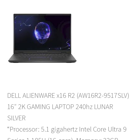
DELL ALIENWARE x16 R2 (AW16R2-9517SLV)
16″ 2K GAMING LAPTOP 240hz LUNAR
SILVER
“Processor: 5.1 gigahertz Intel Core Ultra 9