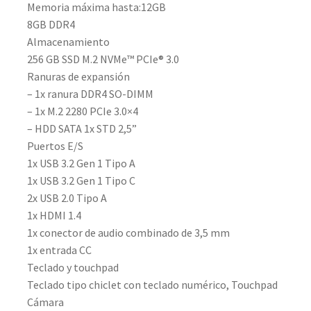
Memoria máxima hasta:12GB
8GB DDR4
Almacenamiento
256 GB SSD M.2 NVMe™ PCIe® 3.0
Ranuras de expansión
– 1x ranura DDR4 SO-DIMM
– 1x M.2 2280 PCIe 3.0×4
– HDD SATA 1x STD 2,5”
Puertos E/S
1x USB 3.2 Gen 1 Tipo A
1x USB 3.2 Gen 1 Tipo C
2x USB 2.0 Tipo A
1x HDMI 1.4
1x conector de audio combinado de 3,5 mm
1x entrada CC
Teclado y touchpad
Teclado tipo chiclet con teclado numérico, Touchpad
Cámara