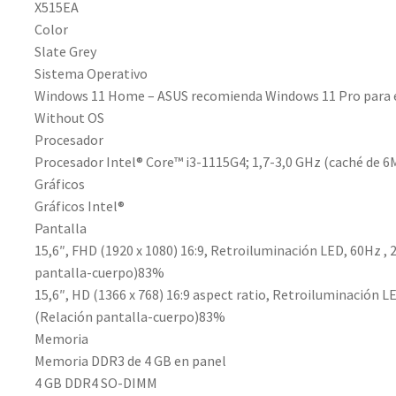
X515EA
Color
Slate Grey
Sistema Operativo
Windows 11 Home – ASUS recomienda Windows 11 Pro para
Without OS
Procesador
Procesador Intel® Core™ i3-1115G4; 1,7-3,0 GHz (caché de 6M
Gráficos
Gráficos Intel®
Pantalla
15,6″, FHD (1920 x 1080) 16:9, Retroiluminación LED, 60Hz ,
pantalla-cuerpo)83%
15,6″, HD (1366 x 768) 16:9 aspect ratio, Retroiluminación L
(Relación pantalla-cuerpo)83%
Memoria
Memoria DDR3 de 4 GB en panel
4 GB DDR4 SO-DIMM