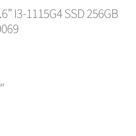
.6” I3-1115G4 SSD 256GB
0069
6H