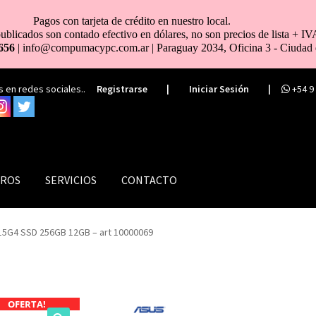
Pagos con tarjeta de crédito en nuestro local.
ublicados son contado efectivo en dólares, no son precios de lista + IV
656
| info@compumacypc.com.ar | Paraguay 2034, Oficina 3 - Ciudad 
 en redes sociales..
Registrarse
|
Iniciar Sesión
|
+54 9
ROS
SERVICIOS
CONTACTO
115G4 SSD 256GB 12GB – art 10000069
OFERTA!