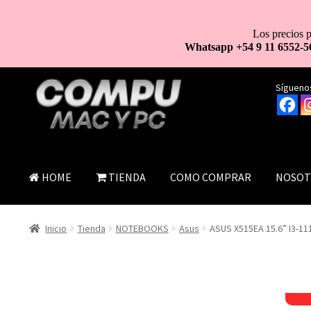
Los precios p
Whatsapp +54 9 11 6552-5
Ir
Ir
Síguenos
a
al
la
contenido
navegación
HOME
TIENDA
COMO COMPRAR
NOSOT
Inicio
Tienda
NOTEBOOKS
Asus
ASUS X515EA 15.6” I3-1