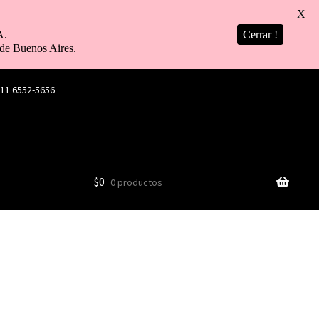
X
A.
Cerrar !
de Buenos Aires.
 11 6552-5656
$
0
0 productos