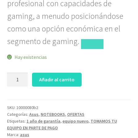
profesional con capacidades de
gaming, a menudo posicionándose
como una opción económica en el
segmento de gaming.
Hay existencias
ASUS
Añadir al carrito
VIVOBOOK
V16
Core
7
SKU:
10000080b2
Categorías:
Asus
,
NOTEBOOKS
,
OFERTAS
240H
Etiquetas:
1 año de garantía
,
equipo nuevo
,
TOMAMOS TU
32GB
EQUIPO EN PARTE DE PAGO
1TB
Marca:
asus
16"