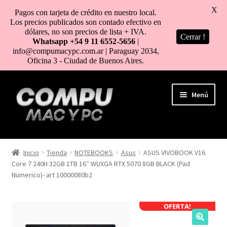
X
Pagos con tarjeta de crédito en nuestro local.
Los precios publicados son contado efectivo en
dólares, no son precios de lista + IVA.
Cerrar !
Whatsapp +54 9 11 6552-5656
|
info@compumacypc.com.ar | Paraguay 2034,
Oficina 3 - Ciudad de Buenos Aires.
Ir
Ir
Menú
a
al
la
contenido
navegación
HOME
Inicio
Tienda
NOTEBOOKS
Asus
ASUS VIVOBOOK V16
Core 7 240H 32GB 1TB 16″ WUXGA RTX 5070 8GB BLACK (Pad
TIENDA
Numerico)- art 10000080b2
COMO COMPRAR
OFERTA!
MI CUENTA