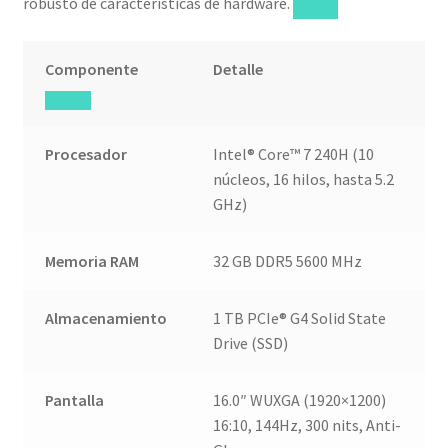
robusto de características de hardware.
Componente
Detalle
Procesador
Intel® Core™ 7 240H (10
núcleos, 16 hilos, hasta 5.2
GHz)
Memoria RAM
32 GB DDR5 5600 MHz
Almacenamiento
1 TB PCIe® G4 Solid State
Drive (SSD)
Pantalla
16.0″ WUXGA (1920×1200)
16:10, 144Hz, 300 nits, Anti-