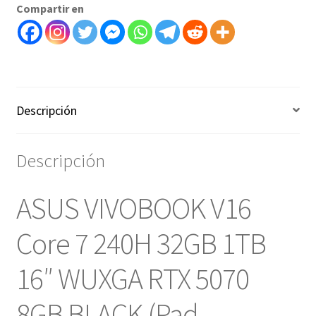
Compartir en
WUXGA
RTX
5070
8GB
BLACK
(Pad
Descripción
Numerico)-
art
Descripción
10000080b2
cantidad
ASUS VIVOBOOK V16
Core 7 240H 32GB 1TB
16″ WUXGA RTX 5070
8GB BLACK (Pad