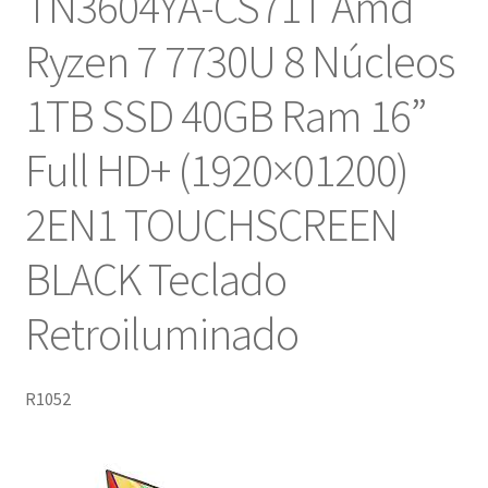
TN3604YA-CS71T Amd
Ryzen 7 7730U 8 Núcleos
1TB SSD 40GB Ram 16”
Full HD+ (1920×01200)
2EN1 TOUCHSCREEN
BLACK Teclado
Retroiluminado
R1052