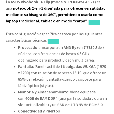
La
ASUS Vivobook 16 Flip (modelo TN3604YA-CS71)
es
una
notebook 2-en-1 diseñada para ofrecer versatilidad
mediante su bisagra de 360°, permitiendo usarla como
laptop tradicional, tablet o en modo “carpa”
.
Esta configuración específica destaca por las siguientes
características técnicas:
Procesador
: Incorpora un
AMD Ryzen 7 7730U
de 8
núcleos, con frecuencias de hasta 4.5 GHz,
optimizado para productividad y multitarea.
Pantalla
: Panel táctil de
16 pulgadas WUXGA
(1920
x 1200) con relación de aspecto 16:10, que ofrece un
85% de relación pantalla-cuerpo y soporte para
lápiz óptico (stylus).
Memoria y Almacenamiento
: Viene equipada
con
40GB de RAM DDR4
(una parte soldada y otra en
slot actualizable) y un
SSD de 1 TB NVMe PCIe 3.0
.
Conectividad y Puertos
: