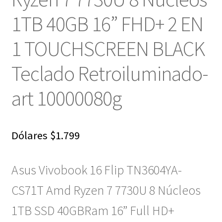
1TB 40GB 16” FHD+ 2 EN
1 TOUCHSCREEN BLACK
Teclado Retroiluminado-
art 10000080g
Dólares
$
1.799
Asus Vivobook 16 Flip TN3604YA-
CS71T Amd Ryzen 7 7730U 8 Núcleos
1TB SSD 40GBRam 16” Full HD+