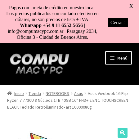
X
Pagos con tarjeta de crédito en nuestro local.
Los precios publicados son contado efectivo en
dólares, no son precios de lista + IVA.
Cerrar !
Whatsapp +54 9 11 6552-5656
|
info@compumacypc.com.ar | Paraguay 2034,
Oficina 3 - Ciudad de Buenos Aires.
Ir
Ir
Menú
a
al
la
contenido
navegación
HOME
Inicio
Tienda
NOTEBOOKS
Asus
Asus Vivobook 16 Flip
Ryzen 7 7730U 8 Núcleos 1TB 40GB 16” FHD+ 2 EN 1 TOUCHSCREEN
TIENDA
BLACK Teclado Retroiluminado- art 10000080g
COMO COMPRAR
MI CUENTA