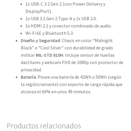
1x USB-C 3.2 Gen 2 (con Power Delivery y
DisplayPort).
1x USB 3.2 Gen 2 Type-A y 1x USB 2.0.
1x HDMI 2.1 y conector combinado de audio.
Wi-Fi 6E y Bluetooth 5.3.
Diseño y Seguridad
: Chasis en color “Midnight
Black” o “Cool Silver” con durabilidad de grado
militar
MIL-STD 810H
. Incluye sensor de huellas
dactilares y webcam FHD de 1080p con protector de
privacidad.
Batería
: Posee una batería de 42Wh o 50Wh (según
la región/variante) con soporte de carga rápida que
alcanza el 60% en unos 49 minutos.
Productos relacionados