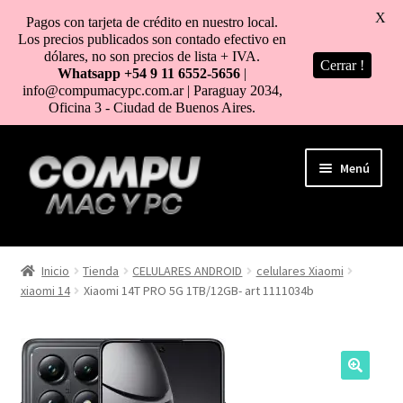
X
Pagos con tarjeta de crédito en nuestro local.
Los precios publicados son contado efectivo en
dólares, no son precios de lista + IVA.
Cerrar !
Whatsapp +54 9 11 6552-5656
|
info@compumacypc.com.ar | Paraguay 2034,
Oficina 3 - Ciudad de Buenos Aires.
Ir
Ir
Menú
a
al
la
contenido
navegación
HOME
Inicio
Tienda
CELULARES ANDROID
celulares Xiaomi
xiaomi 14
Xiaomi 14T PRO 5G 1TB/12GB- art 1111034b
TIENDA
COMO COMPRAR
MI CUENTA